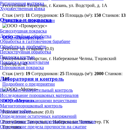
Ротационная вытяжка
Республика Татарстан, г. Казань, ул. Водстрой, д. 1А
Художественная ковка
Стаж (лет):
11
Сотрудников:
15
Площадь (м²):
150
Станков:
13
Очистка и покраска
Подробнее о предприятии
Безвоздушная покраска
Дробеструйная обработка
ООО «Промресурс»
Обработка в галтовочном барабане
Обработка в дробемёте
Рейтинг по отзывам:
(0.0)
Пескоструйная обработка
Покраска кистью
Республика Татарстан, г. Набережные Челны, Тэцовский
Покраска краскопультом
проезд, д. 42
Порошковая покраска
Стаж (лет):
19
Сотрудников:
25
Площадь (м²):
2000
Станков:
Лаборатория и контроль
100
Подробнее о предприятии
Визуально-измерительный контроль
Исследование порошковых материалов
Контроль проникающими веществами
ООО «Метчел»
Магнитопорошковый контроль
Металлография
Рейтинг по отзывам:
(0.0)
Определение остаточных напряжений
Определение предела прочности на растяжение
Республика Татарстан, г. Набережные Челны, тер. ГК
Определение предела прочности на сжатие
Тепловик