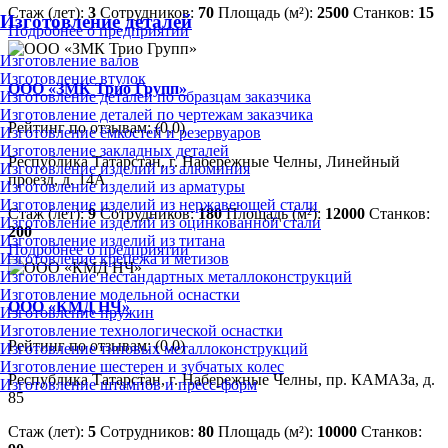
Стаж (лет):
3
Сотрудников:
70
Площадь (м²):
2500
Станков:
15
Изготовление деталей
Подробнее о предприятии
Изготовление валов
Изготовление втулок
ООО «ЗМК Трио Групп»
Изготовление деталей по образцам заказчика
Изготовление деталей по чертежам заказчика
Рейтинг по отзывам:
(0.0)
Изготовление ёмкостей и резервуаров
Изготовление закладных деталей
Республика Татарстан, г. Набережные Челны, Линейный
Изготовление изделий из алюминия
проезд, д. 14А
Изготовление изделий из арматуры
Изготовление изделий из нержавеющей стали
Стаж (лет):
9
Сотрудников:
180
Площадь (м²):
12000
Станков:
Изготовление изделий из оцинкованной стали
200
Изготовление изделий из титана
Подробнее о предприятии
Изготовление крепежа и метизов
Изготовление нестандартных металлоконструкций
Изготовление модельной оснастки
ООО «КМД НЧ»
Изготовление пружин
Изготовление технологической оснастки
Рейтинг по отзывам:
(0.0)
Изготовление типовых металлоконструкций
Изготовление шестерен и зубчатых колес
Республика Татарстан, г. Набережные Челны, пр. КАМАЗа, д.
Изготовление штампов и пресс-форм
85
Стаж (лет):
5
Сотрудников:
80
Площадь (м²):
10000
Станков: