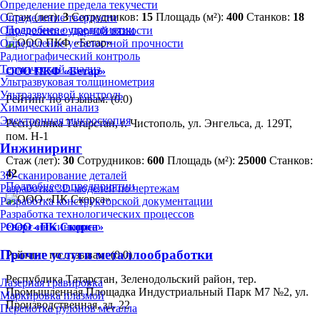
Определение предела текучести
Стаж (лет):
3
Сотрудников:
15
Площадь (м²):
400
Станков:
18
Определение твердости
Подробнее о предприятии
Определение ударной вязкости
Определение усталостной прочности
Радиографический контроль
Термический анализ
ООО ПКФ «Бетар»
Ультразвуковая толщинометрия
Ультразвуковой контроль
Рейтинг по отзывам:
(0.0)
Химический анализ
Электронная микроскопия
Республика Татарстан, г. Чистополь, ул. Энгельса, д. 129Т,
пом. Н-1
Инжиниринг
Стаж (лет):
30
Сотрудников:
600
Площадь (м²):
25000
Станков:
42
3D-сканирование деталей
Подробнее о предприятии
Разработка 3D-моделей по чертежам
Разработка конструкторской документации
Разработка технологических процессов
ООО «ПК Скорса»
Реверс-инжиниринг
Прочие услуги металлообработки
Рейтинг по отзывам:
(0.0)
Республика Татарстан, Зеленодольский район, тер.
Лазерная гравировка
Промышленная Площадка Индустриальный Парк М7 №2, ул.
Маркировка плазмой
Производственная, зд. 22
Перемотка рулонов металла