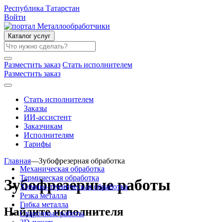
Республика Татарстан
Войти
Каталог услуг
Разместить заказ
Стать исполнителем
Разместить заказ
Стать исполнителем
Заказы
ИИ-ассистент
Заказчикам
Исполнителям
Тарифы
Главная
—
Зубофрезерная обработка
Механическая обработка
Термическая обработка
Зубофрезерные работы
Химико-термическая обработка
Резка металла
Гибка металла
Найдите исполнителя
Сварочные работы