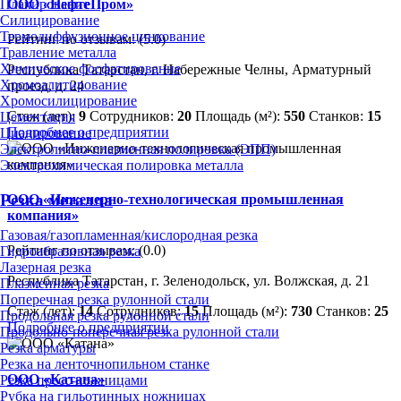
ООО «НефтеПром»
Плакирование
Силицирование
Термодиффузионное цинкование
Рейтинг по отзывам:
(5.0)
Травление металла
Химическое фосфатирование
Республика Татарстан, г. Набережные Челны, Арматурный
Хромоалитирование
проезд, д. 24
Хромосилицирование
Стаж (лет):
9
Сотрудников:
20
Площадь (м²):
550
Станков:
15
Цементация
Подробнее о предприятии
Цианирование
Электролитно-плазменная полировка (ЭПП)
Электрохимическая полировка металла
Резка металла
ООО «Инженерно-технологическая промышленная
компания»
Газовая/газопламенная/кислородная резка
Рейтинг по отзывам:
(0.0)
Гидроабразивная резка
Лазерная резка
Республика Татарстан, г. Зеленодольск, ул. Волжская, д. 21
Плазменная резка
Поперечная резка рулонной стали
Стаж (лет):
14
Сотрудников:
15
Площадь (м²):
730
Станков:
25
Продольная резка рулонной стали
Подробнее о предприятии
Продольно-поперечная резка рулонной стали
Резка арматуры
Резка на ленточнопильном станке
ООО «Катана»
Резка пресс-ножницами
Рубка на гильотинных ножницах