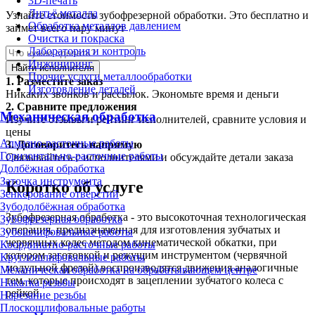
3D-печать
Литьё металла
Узнайте стоимость зубофрезерной обработки. Это бесплатно и
Обработка металлов давлением
займет всего пару минут
Очистка и покраска
Лаборатория и контроль
Инжиниринг
Найти исполнителя
Прочие услуги металлообработки
1.
Разместите заказ
Изготовление деталей
Никаких звонков и рассылок. Экономьте время и деньги
2.
Сравните предложения
Механическая обработка
Изучите отзывы и рейтинг исполнителей, сравните условия и
цены
Алмазно-расточные работы
3.
Договоритесь напрямую
Горизонтально-расточные работы
Связывайтесь с исполнителями и обсуждайте детали заказа
Долбёжная обработка
Заточка инструмента
Коротко об услуге
Зенкерование отверстий
Зубодолбёжная обработка
Зубофрезерная обработка - это высокоточная технологическая
Зубофрезерная обработка
операция, предназначенная для изготовления зубчатых и
Зубошлифовальные работы
червячных колес методом кинематической обкатки, при
Координатно-расточные работы
котором заготовкой и режущим инструментом (червячной
Круглошлифовальные работы
модульной фрезой) воспроизводятся движения аналогичные
Механическая обработка на обрабатывающем центре
тем, которые происходят в зацеплении зубчатого колеса с
Накатка резьбы
рейкой.
Нарезание резьбы
Плоскошлифовальные работы