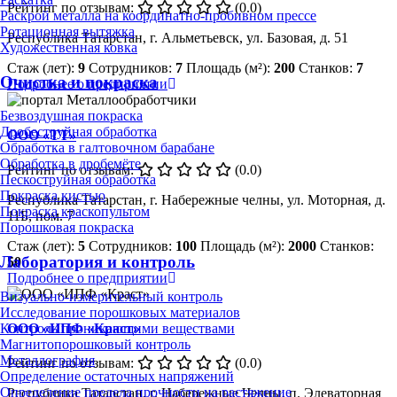
Рейтинг по отзывам:
(0.0)
Раскрой металла на координатно-пробивном прессе
Ротационная вытяжка
Республика Татарстан, г. Альметьевск, ул. Базовая, д. 51
Художественная ковка
Стаж (лет):
9
Сотрудников:
7
Площадь (м²):
200
Станков:
7
Очистка и покраска
Подробнее о предприятии
Безвоздушная покраска
Дробеструйная обработка
ООО «ТТ»
Обработка в галтовочном барабане
Обработка в дробемёте
Рейтинг по отзывам:
(0.0)
Пескоструйная обработка
Покраска кистью
Республика Татарстан, г. Набережные челны, ул. Моторная, д.
Покраска краскопультом
11Б, пом. 7
Порошковая покраска
Стаж (лет):
5
Сотрудников:
100
Площадь (м²):
2000
Станков:
Лаборатория и контроль
50
Подробнее о предприятии
Визуально-измерительный контроль
Исследование порошковых материалов
Контроль проникающими веществами
ООО «ИПФ «Краст»
Магнитопорошковый контроль
Металлография
Рейтинг по отзывам:
(0.0)
Определение остаточных напряжений
Определение предела прочности на растяжение
Республика Татарстан, г. Набережные Челны, п. Элеваторная