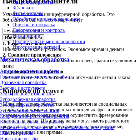
Найдите исполнителя
Сварочные работы
3D-печать
Литьё металла
Узнайте стоимость шлицефрезерной обработки. Это
Обработка металлов давлением
бесплатно и займет всего пару минут
Очистка и покраска
Лаборатория и контроль
Инжиниринг
Найти исполнителя
Прочие услуги металлообработки
1.
Разместите заказ
Изготовление деталей
Никаких звонков и рассылок. Экономьте время и деньги
2.
Сравните предложения
Механическая обработка
Изучите отзывы и рейтинг исполнителей, сравните условия и
цены
Алмазно-расточные работы
3.
Договоритесь напрямую
Горизонтально-расточные работы
Связывайтесь с исполнителями и обсуждайте детали заказа
Долбёжная обработка
Заточка инструмента
Коротко об услуге
Зенкерование отверстий
Зубодолбёжная обработка
Шлицефрезерная обработка выполняется на специальных
Зубофрезерная обработка
станках при помощи червячных шлицевых фрез и позволяет
Зубошлифовальные работы
методом обката и копирования осуществить фрезерование
Координатно-расточные работы
шлицев на валах. Шлицевые валы могут иметь различного
Круглошлифовальные работы
рода зубья: треугольные, эвольвентные, винтообразные,
Механическая обработка на обрабатывающем центре
трапецевидные или прямые.
Накатка резьбы
Нарезание резьбы