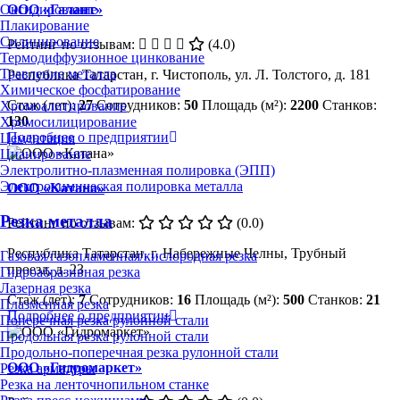
ООО «Галант»
Оксидирование
Плакирование
Силицирование
Рейтинг по отзывам:
(4.0)
Термодиффузионное цинкование
Травление металла
Республика Татарстан, г. Чистополь, ул. Л. Толстого, д. 181
Химическое фосфатирование
Стаж (лет):
27
Сотрудников:
50
Площадь (м²):
2200
Станков:
Хромоалитирование
130
Хромосилицирование
Подробнее о предприятии
Цементация
Цианирование
Электролитно-плазменная полировка (ЭПП)
Электрохимическая полировка металла
ООО «Катана»
Резка металла
Рейтинг по отзывам:
(0.0)
Республика Татарстан, г. Набережные Челны, Трубный
Газовая/газопламенная/кислородная резка
проезд, д. 23
Гидроабразивная резка
Лазерная резка
Стаж (лет):
7
Сотрудников:
16
Площадь (м²):
500
Станков:
21
Плазменная резка
Подробнее о предприятии
Поперечная резка рулонной стали
Продольная резка рулонной стали
Продольно-поперечная резка рулонной стали
ООО «Гидромаркет»
Резка арматуры
Резка на ленточнопильном станке