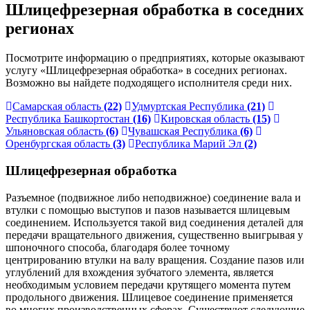
Шлицефрезерная обработка в соседних
регионах
Посмотрите информацию о предприятиях, которые оказывают
услугу «Шлицефрезерная обработка» в соседних регионах.
Возможно вы найдете подходящего исполнителя среди них.
Самарская область
(22)
Удмуртская Республика
(21)
Республика Башкортостан
(16)
Кировская область
(15)
Ульяновская область
(6)
Чувашская Республика
(6)
Оренбургская область
(3)
Республика Марий Эл
(2)
Шлицефрезерная обработка
Разъемное (подвижное либо неподвижное) соединение вала и
втулки с помощью выступов и пазов называется шлицевым
соединением. Используется такой вид соединения деталей для
передачи вращательного движения, существенно выигрывая у
шпоночного способа, благодаря более точному
центрированию втулки на валу вращения. Создание пазов или
углублений для вхождения зубчатого элемента, является
необходимым условием передачи крутящего момента путем
продольного движения. Шлицевое соединение применяется
во многих производственных сферах. Существуют следующие