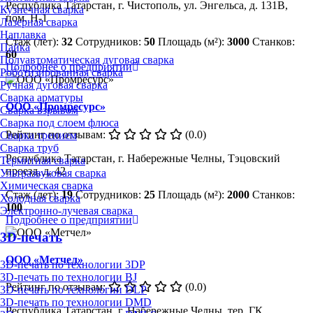
Республика Татарстан, г. Чистополь, ул. Энгельса, д. 131В,
Кузнечная сварка
пом. Н-1
Лазерная сварка
Наплавка
Стаж (лет):
32
Сотрудников:
50
Площадь (м²):
3000
Станков:
Пайка
60
Полуавтоматическая дуговая сварка
Подробнее о предприятии
Роботизированная сварка
Ручная дуговая сварка
Сварка арматуры
ООО «Промресурс»
Сварка взрывом
Сварка под слоем флюса
Рейтинг по отзывам:
(0.0)
Сварка трением
Сварка труб
Республика Татарстан, г. Набережные Челны, Тэцовский
Термитная сварка
проезд, д. 42
Ультразвуковая сварка
Химическая сварка
Стаж (лет):
19
Сотрудников:
25
Площадь (м²):
2000
Станков:
Холодная сварка
100
Электронно-лучевая сварка
Подробнее о предприятии
3D-печать
ООО «Метчел»
3D-печать по технологии 3DP
3D-печать по технологии BJ
Рейтинг по отзывам:
(0.0)
3D-печать по технологии DLP
3D-печать по технологии DMD
Республика Татарстан, г. Набережные Челны, тер. ГК