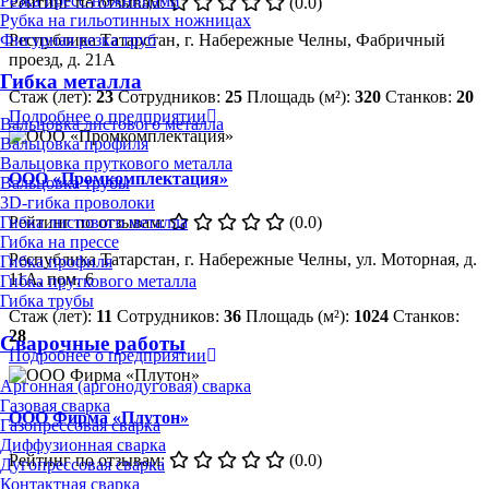
Резка пресс-ножницами
Рейтинг по отзывам:
(0.0)
Рубка на гильотинных ножницах
Фигурная резка труб
Республика Татарстан, г. Набережные Челны, Фабричный
проезд, д. 21А
Гибка металла
Стаж (лет):
23
Сотрудников:
25
Площадь (м²):
320
Станков:
20
Подробнее о предприятии
Вальцовка листового металла
Вальцовка профиля
Вальцовка пруткового металла
ООО «Промкомплектация»
Вальцовка трубы
3D-гибка проволоки
Рейтинг по отзывам:
(0.0)
Гибка листового металла
Гибка на прессе
Республика Татарстан, г. Набережные Челны, ул. Моторная, д.
Гибка профиля
11А, пом. 6
Гибка пруткового металла
Гибка трубы
Стаж (лет):
11
Сотрудников:
36
Площадь (м²):
1024
Станков:
28
Сварочные работы
Подробнее о предприятии
Аргонная (аргонодуговая) сварка
Газовая сварка
ООО Фирма «Плутон»
Газопрессовая сварка
Диффузионная сварка
Рейтинг по отзывам:
(0.0)
Дугопрессовая сварка
Контактная сварка