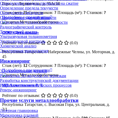
Определение предела прочности на сжатие
Гора, ул. Лермонтова, д. 35Ас10
Определение предела текучести
Стаж (лет):
25
Сотрудников:
?
Площадь (м²):
?
Станков:
?
Определение твердости
Подробнее о предприятии
Определение ударной вязкости
Определение усталостной прочности
Радиографический контроль
Термический анализ
ООО «Детальмаш»
Ультразвуковая толщинометрия
Ультразвуковой контроль
Рейтинг по отзывам:
(0.0)
Химический анализ
Электронная микроскопия
Республика Татарстан, г. Набережные Челны, ул. Моторная, д.
45
Инжиниринг
Стаж (лет):
12
Сотрудников:
?
Площадь (м²):
?
Станков:
?
Подробнее о предприятии
3D-сканирование деталей
Разработка 3D-моделей по чертежам
Разработка конструкторской документации
ИП Ахметгалиев Р. Т.
Разработка технологических процессов
Реверс-инжиниринг
Рейтинг по отзывам:
(0.0)
Прочие услуги металлообработки
Республика Татарстан, с. Высокая Гора, ул. Центральная, д.
3/1
Лазерная гравировка
Маркировка плазмой