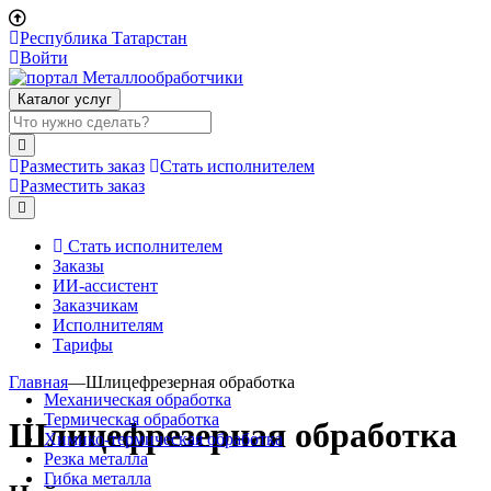
Республика Татарстан
Войти
Каталог услуг
Разместить заказ
Стать исполнителем
Разместить заказ
Стать исполнителем
Заказы
ИИ-ассистент
Заказчикам
Исполнителям
Тарифы
Главная
—
Шлицефрезерная обработка
Механическая обработка
Термическая обработка
Шлицефрезерная обработка
Химико-термическая обработка
Резка металла
Гибка металла