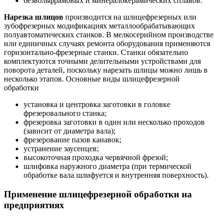
безвольфрамовых и минералокерамических сплавов.
Нарезка шлицов
производится на шлицефрезерных или
зубофрезерных модификациях металлообрабатывающих
полуавтоматических станков. В мелкосерийном производстве
или единичных случаях ремонта оборудования применяются
горизонтально-фрезерные станки. Станки обязательно
комплектуются точными делительными устройствами для
поворота деталей, поскольку нарезать шлицы можно лишь в
несколько этапов. Основные виды шлицефрезерной
обработки
установка и центровка заготовки в головке
фрезеровального станка;
фрезеровка заготовки в один или несколько проходов
(зависит от диаметра вала);
фрезерование пазов канавок;
устранение заусенцев;
высокоточная проходка червячной фрезой;
шлифовка наружного диаметра (при термической
обработке вала шлифуется и внутренняя поверхность).
Применение шлицефрезерной обработки на
предприятиях