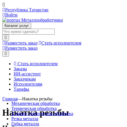
Республика Татарстан
Войти
Каталог услуг
Разместить заказ
Стать исполнителем
Разместить заказ
Стать исполнителем
Заказы
ИИ-ассистент
Заказчикам
Исполнителям
Тарифы
Главная
—
Накатка резьбы
Механическая обработка
Термическая обработка
Накатка резьбы
Химико-термическая обработка
Резка металла
Гибка металла