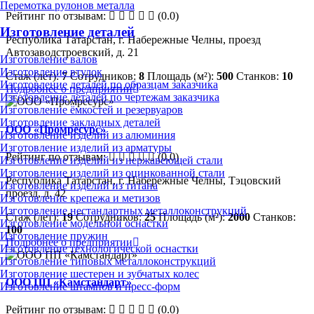
Перемотка рулонов металла
Рейтинг по отзывам:
(0.0)
Изготовление деталей
Республика Татарстан, г. Набережные Челны, проезд
Автозаводстроевский, д. 21
Изготовление валов
Изготовление втулок
Стаж (лет):
7
Сотрудников:
8
Площадь (м²):
500
Станков:
10
Изготовление деталей по образцам заказчика
Подробнее о предприятии
Изготовление деталей по чертежам заказчика
Изготовление ёмкостей и резервуаров
Изготовление закладных деталей
ООО «Промресурс»
Изготовление изделий из алюминия
Изготовление изделий из арматуры
Рейтинг по отзывам:
(0.0)
Изготовление изделий из нержавеющей стали
Изготовление изделий из оцинкованной стали
Республика Татарстан, г. Набережные Челны, Тэцовский
Изготовление изделий из титана
проезд, д. 42
Изготовление крепежа и метизов
Изготовление нестандартных металлоконструкций
Стаж (лет):
19
Сотрудников:
25
Площадь (м²):
2000
Станков:
Изготовление модельной оснастки
100
Изготовление пружин
Подробнее о предприятии
Изготовление технологической оснастки
Изготовление типовых металлоконструкций
Изготовление шестерен и зубчатых колес
ООО ПП «Камстандарт»
Изготовление штампов и пресс-форм
Рейтинг по отзывам:
(0.0)