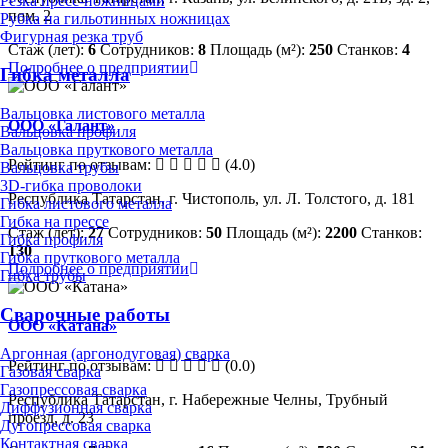
Резка пресс-ножницами
пом. 2
Рубка на гильотинных ножницах
Фигурная резка труб
Стаж (лет):
6
Сотрудников:
8
Площадь (м²):
250
Станков:
4
Подробнее о предприятии
Гибка металла
Вальцовка листового металла
ООО «Галант»
Вальцовка профиля
Вальцовка пруткового металла
Рейтинг по отзывам:
(4.0)
Вальцовка трубы
3D-гибка проволоки
Республика Татарстан, г. Чистополь, ул. Л. Толстого, д. 181
Гибка листового металла
Гибка на прессе
Стаж (лет):
27
Сотрудников:
50
Площадь (м²):
2200
Станков:
Гибка профиля
130
Гибка пруткового металла
Подробнее о предприятии
Гибка трубы
Сварочные работы
ООО «Катана»
Аргонная (аргонодуговая) сварка
Рейтинг по отзывам:
(0.0)
Газовая сварка
Газопрессовая сварка
Республика Татарстан, г. Набережные Челны, Трубный
Диффузионная сварка
проезд, д. 23
Дугопрессовая сварка
Контактная сварка