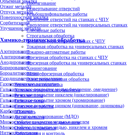
Объёмная закалка
Протягивание
Отжиг металла
Развертывание отверстий
Отпуск металла
Резьбошлифовальные работы
Поверхностная закалка
Сверление отверстий на станках с ЧПУ
Сорбитизация
Сверление отверстий на универсальных станках
Улучшение металла
Слесарные работы
Строгальная обработка
Химико-термическая обработка
Токарная обработка на станках с ЧПУ
Токарная обработка на универсальных станках
Азотирование
Токарно-автоматные работы
Алитирование
Фрезерная обработка на станках с ЧПУ
Анодирование
Фрезерная обработка на универсальных станках
Борирование
Хонингование
Бороалитирование
Шлицефрезерная обработка
Газодинамическое напыление
Электроэрозионная обработка
Газотермическое напыление
Термическая обработка
Гальваническое покрытие медью (меднение, омеднение)
Химико-термическая обработка
Гальваническое покрытие никелем (никелирование)
Резка металла
Гальваническое покрытие хромом (хромирование)
Гибка металла
Гальваническое покрытие цинком (цинкование, оцинковка)
Сварочные работы
Карбонитрация
3D-печать
Микродуговое оксидирование (МДО)
Литьё металла
Многослойное покрытие медью и никелем
Обработка металлов давлением
Многослойное покрытие медью, никелем и хромом
Очистка и покраска
Нитроцементация
Лаборатория и контроль