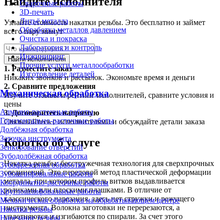
Найдите исполнителя
Сварочные работы
3D-печать
Литьё металла
Узнайте стоимость накатки резьбы. Это бесплатно и займет
Обработка металлов давлением
всего пару минут
Очистка и покраска
Лаборатория и контроль
Инжиниринг
Найти исполнителя
Прочие услуги металлообработки
1.
Разместите заказ
Изготовление деталей
Никаких звонков и рассылок. Экономьте время и деньги
2.
Сравните предложения
Механическая обработка
Изучите отзывы и рейтинг исполнителей, сравните условия и
цены
Алмазно-расточные работы
3.
Договоритесь напрямую
Горизонтально-расточные работы
Связывайтесь с исполнителями и обсуждайте детали заказа
Долбёжная обработка
Заточка инструмента
Коротко об услуге
Зенкерование отверстий
Зубодолбёжная обработка
Накатка резьбы: бесстружечная технология для сверхпрочных
Зубофрезерная обработка
соединений. Это передовой метод пластической деформации
Зубошлифовальные работы
металла, при котором профиль витков выдавливается
Координатно-расточные работы
роликами или плоскими плашками. В отличие от
Круглошлифовальные работы
классического нарезания, здесь нет стружки и режущего
Механическая обработка на обрабатывающем центре
инструмента. Волокна заготовки не перерезаются, а
Накатка резьбы
уплотняются и изгибаются по спирали. За счет этого
Нарезание резьбы