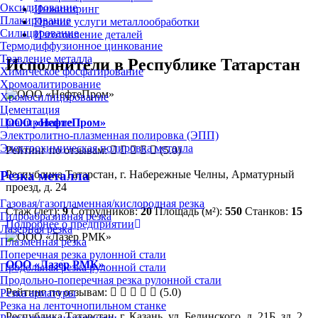
Оксидирование
Инжиниринг
Плакирование
Прочие услуги металлообработки
Силицирование
Изготовление деталей
Термодиффузионное цинкование
Травление металла
Исполнители в Республике Татарстан
Химическое фосфатирование
Хромоалитирование
Хромосилицирование
Цементация
ООО «НефтеПром»
Цианирование
Электролитно-плазменная полировка (ЭПП)
Электрохимическая полировка металла
Рейтинг по отзывам:
(5.0)
Республика Татарстан, г. Набережные Челны, Арматурный
Резка металла
проезд, д. 24
Газовая/газопламенная/кислородная резка
Стаж (лет):
9
Сотрудников:
20
Площадь (м²):
550
Станков:
15
Гидроабразивная резка
Подробнее о предприятии
Лазерная резка
Плазменная резка
Поперечная резка рулонной стали
ООО «Лазер РМК»
Продольная резка рулонной стали
Продольно-поперечная резка рулонной стали
Рейтинг по отзывам:
(5.0)
Резка арматуры
Резка на ленточнопильном станке
Республика Татарстан, г. Казань, ул. Белинского, д. 21Б, зд. 2,