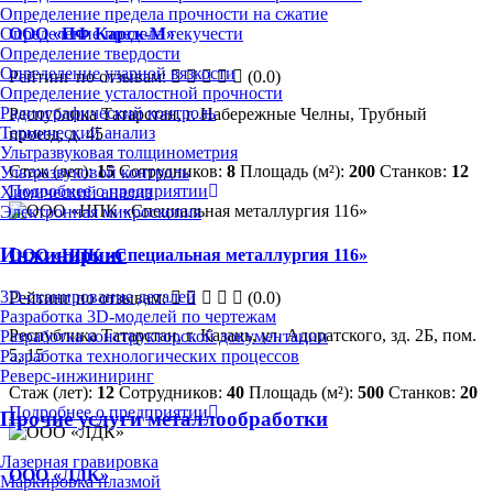
Определение предела прочности на сжатие
Определение предела текучести
ООО «ПФ Карск-М»
Определение твердости
Определение ударной вязкости
Рейтинг по отзывам:
(0.0)
Определение усталостной прочности
Радиографический контроль
Республика Татарстан, г. Набережные Челны, Трубный
Термический анализ
проезд, д. 45
Ультразвуковая толщинометрия
Стаж (лет):
15
Сотрудников:
8
Площадь (м²):
200
Станков:
12
Ультразвуковой контроль
Подробнее о предприятии
Химический анализ
Электронная микроскопия
Инжиниринг
ООО «НПК «Специальная металлургия 116»
3D-сканирование деталей
Рейтинг по отзывам:
(0.0)
Разработка 3D-моделей по чертежам
Республика Татарстан, г. Казань, ул. Адоратского, зд. 2Б, пом.
Разработка конструкторской документации
5, 15
Разработка технологических процессов
Реверс-инжиниринг
Стаж (лет):
12
Сотрудников:
40
Площадь (м²):
500
Станков:
20
Подробнее о предприятии
Прочие услуги металлообработки
Лазерная гравировка
ООО «ЛДК»
Маркировка плазмой