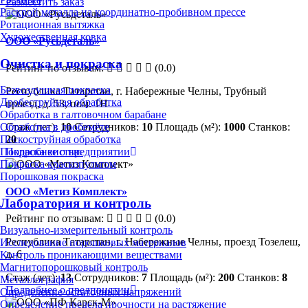
Разместить заказ
Раскрой металла на координатно-пробивном прессе
Ротационная вытяжка
Художественная ковка
ООО «Русьдеталь»
Очистка и покраска
Рейтинг по отзывам:
(0.0)
Безвоздушная покраска
Республика Татарстан, г. Набережные Челны, Трубный
Дробеструйная обработка
проезд, д. 53, пом. 1Н
Обработка в галтовочном барабане
Стаж (лет):
10
Сотрудников:
10
Площадь (м²):
1000
Станков:
Обработка в дробемёте
20
Пескоструйная обработка
Подробнее о предприятии
Покраска кистью
Покраска краскопультом
Порошковая покраска
ООО «Метиз Комплект»
Лаборатория и контроль
Рейтинг по отзывам:
(0.0)
Визуально-измерительный контроль
Республика Татарстан, г. Набережные Челны, проезд Тозелеш,
Исследование порошковых материалов
д. 6
Контроль проникающими веществами
Магнитопорошковый контроль
Стаж (лет):
13
Сотрудников:
7
Площадь (м²):
200
Станков:
8
Металлография
Подробнее о предприятии
Определение остаточных напряжений
Определение предела прочности на растяжение