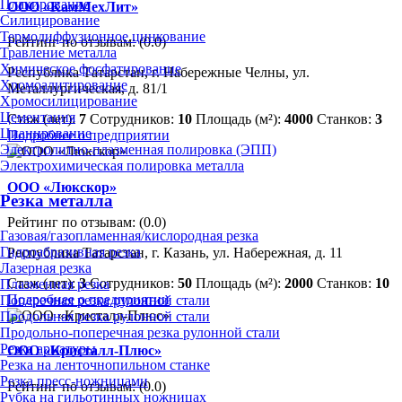
Плакирование
ООО «КамМехЛит»
Силицирование
Термодиффузионное цинкование
Рейтинг по отзывам:
(0.0)
Травление металла
Химическое фосфатирование
Республика Татарстан, г. Набережные Челны, ул.
Хромоалитирование
Металлургическая, д. 81/1
Хромосилицирование
Цементация
Стаж (лет):
7
Сотрудников:
10
Площадь (м²):
4000
Станков:
3
Цианирование
Подробнее о предприятии
Электролитно-плазменная полировка (ЭПП)
Электрохимическая полировка металла
ООО «Люкскор»
Резка металла
Рейтинг по отзывам:
(0.0)
Газовая/газопламенная/кислородная резка
Гидроабразивная резка
Республика Татарстан, г. Казань, ул. Набережная, д. 11
Лазерная резка
Стаж (лет):
3
Сотрудников:
50
Площадь (м²):
2000
Станков:
10
Плазменная резка
Подробнее о предприятии
Поперечная резка рулонной стали
Продольная резка рулонной стали
Продольно-поперечная резка рулонной стали
Резка арматуры
ООО «Кристалл-Плюс»
Резка на ленточнопильном станке
Резка пресс-ножницами
Рейтинг по отзывам:
(0.0)
Рубка на гильотинных ножницах