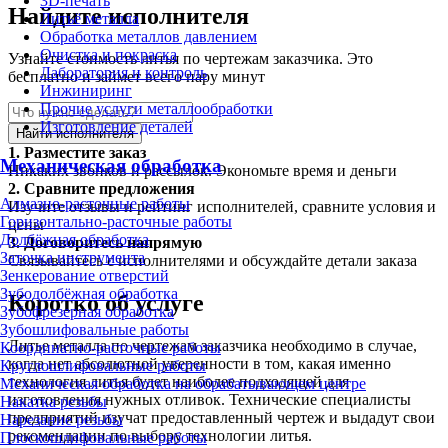
3D-печать
Найдите исполнителя
Литьё металла
Обработка металлов давлением
Очистка и покраска
Узнайте стоимость литья по чертежам заказчика. Это
Лаборатория и контроль
бесплатно и займет всего пару минут
Инжиниринг
Прочие услуги металлообработки
Изготовление деталей
Найти исполнителя
1.
Разместите заказ
Механическая обработка
Никаких звонков и рассылок. Экономьте время и деньги
2.
Сравните предложения
Алмазно-расточные работы
Изучите отзывы и рейтинг исполнителей, сравните условия и
Горизонтально-расточные работы
цены
Долбёжная обработка
3.
Договоритесь напрямую
Заточка инструмента
Связывайтесь с исполнителями и обсуждайте детали заказа
Зенкерование отверстий
Зубодолбёжная обработка
Коротко об услуге
Зубофрезерная обработка
Зубошлифовальные работы
Литье металла по чертежам заказчика необходимо в случае,
Координатно-расточные работы
когда нет абсолютной уверенности в том, какая именно
Круглошлифовальные работы
технология литья будет наиболее подходящей для
Механическая обработка на обрабатывающем центре
изготовления нужных отливок. Технические специалисты
Накатка резьбы
предприятий изучат предоставленный чертеж и выдадут свои
Нарезание резьбы
рекомендации по выбору технологии литья.
Плоскошлифовальные работы