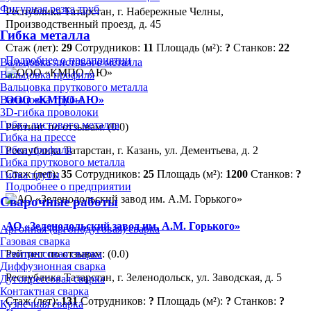
Фигурная резка труб
Республика Татарстан, г. Набережные Челны,
Производственный проезд, д. 45
Гибка металла
Стаж (лет):
29
Сотрудников:
11
Площадь (м²):
?
Станков:
22
Подробнее о предприятии
Вальцовка листового металла
Вальцовка профиля
Вальцовка пруткового металла
ООО «КМПО-АЮ»
Вальцовка трубы
3D-гибка проволоки
Гибка листового металла
Рейтинг по отзывам:
(0.0)
Гибка на прессе
Гибка профиля
Республика Татарстан, г. Казань, ул. Дементьева, д. 2
Гибка пруткового металла
Стаж (лет):
35
Сотрудников:
25
Площадь (м²):
1200
Станков:
?
Гибка трубы
Подробнее о предприятии
Сварочные работы
АО «Зеленодольский завод им. А.М. Горького»
Аргонная (аргонодуговая) сварка
Газовая сварка
Рейтинг по отзывам:
(0.0)
Газопрессовая сварка
Диффузионная сварка
Республика Татарстан, г. Зеленодольск, ул. Заводская, д. 5
Дугопрессовая сварка
Контактная сварка
Стаж (лет):
131
Сотрудников:
?
Площадь (м²):
?
Станков:
?
Кузнечная сварка