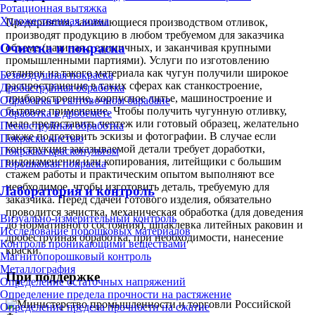
Ротационная вытяжка
Художественная ковка
Предприятия, занимающиеся производством отливок,
производят продукцию в любом требуемом для заказчика
Очистка и покраска
объеме (начиная с единичных, и заканчивая крупными
промышленными партиями). Услуги по изготовлению
отливок из такого материала как чугун получили широкое
Безвоздушная покраска
распространение в таких сферах как станкостроение,
Дробеструйная обработка
приборостроение, корпусное литье, машиностроение и
Обработка в галтовочном барабане
бытовое применение. Чтобы получить чугунную отливку,
Обработка в дробемёте
мало предоставить чертеж или готовый образец, желательно
Пескоструйная обработка
также подготовить эскизы и фотографии. В случае если
Покраска кистью
конструкция заказываемой детали требует доработки,
Покраска краскопультом
видоизменения или копирования, литейщики с большим
Порошковая покраска
стажем работы и практическим опытом выполняют все
необходимое, чтобы изготовить деталь, требуемую для
Лаборатория и контроль
заказчика. Перед сдачей готового изделия, обязательно
проводится зачистка, механическая обработка (для доведения
Визуально-измерительный контроль
до нормативного состояния), шпаклевка литейных раковин и
Исследование порошковых материалов
дробеструйная обработка, при необходимости, нанесение
Контроль проникающими веществами
краски.
Магнитопорошковый контроль
Металлография
При поддержке
Определение остаточных напряжений
Определение предела прочности на растяжение
Определение предела прочности на сжатие