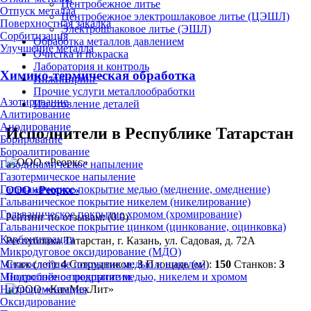
Центробежное литье
Отпуск металла
Центробежное электрошлаковое литье (ЦЭШЛ)
Поверхностная закалка
Электрошлаковое литье (ЭШЛ)
Сорбитизация
Обработка металлов давлением
Улучшение металла
Очистка и покраска
Лаборатория и контроль
Химико-термическая обработка
Инжиниринг
Прочие услуги металлообработки
Азотирование
Изготовление деталей
Алитирование
Анодирование
Исполнители в Республике Татарстан
Борирование
Бороалитирование
Газодинамическое напыление
Газотермическое напыление
Гальваническое покрытие медью (меднение, омеднение)
ООО «Реоркс»
Гальваническое покрытие никелем (никелирование)
Гальваническое покрытие хромом (хромирование)
Рейтинг по отзывам:
(0.0)
Гальваническое покрытие цинком (цинкование, оцинковка)
Карбонитрация
Республика Татарстан, г. Казань, ул. Садовая, д. 72А
Микродуговое оксидирование (МДО)
Стаж (лет):
4
Сотрудников:
3
Площадь (м²):
150
Станков:
3
Многослойное покрытие медью и никелем
Подробнее о предприятии
Многослойное покрытие медью, никелем и хромом
Нитроцементация
Оксидирование