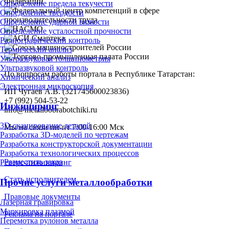
Определение предела текучести
Определение твердости
Определение ударной вязкости
Определение усталостной прочности
Радиографический контроль
Термический анализ
Ультразвуковая толщинометрия
Ультразвуковой контроль
По вопросам работы портала в Республике Татарстан:
Химический анализ
Электронная микроскопия
ИП Чугаев А.В. (321745600023836)
+7 (992) 504-53-22
Инжиниринг
info@metalloobrabotchiki.ru
3D-сканирование деталей
Мы на связи пн-пт 7:00-16:00 Мск
Разработка 3D-моделей по чертежам
Разработка конструкторской документации
Разработка технологических процессов
Разместить заказ
Реверс-инжиниринг
Стать исполнителем
Прочие услуги металлообработки
Правовые документы
Лазерная гравировка
Маркировка плазмой
Реклама на портале
Перемотка рулонов металла