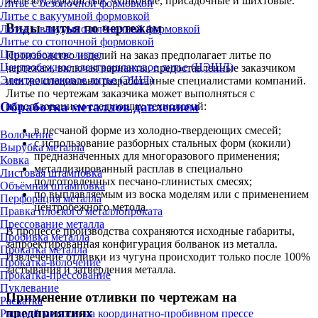
железоуглеродистые, чушковые, присадочные и шихтовые.
Литье с безопочной формовкой
Литье с вакуумной формовкой
Виды литья по чертежам
Литье с вакуумно-плёночной формовкой
Литье со стопочной формовкой
Центробежное литье
Производство изделий на заказ предполагает литье по
Центробежное электрошлаковое литье (ЦЭШЛ)
чертежам, включая варианты, предоставленные заказчиком
Электрошлаковое литье (ЭШЛ)
или же специально разработанные специалистами компаний.
Литье по чертежам заказчика может выполняться с
Обработка металлов давлением
использованием следующих технологий:
в песчаной форме из холодно-твердеющих смесей;
Волочение
с использование разборных стальных форм (кокили)
Вырубка металла
предназначенных для многоразового применения;
Ковка
металлизированный расплав в специально
Листовая штамповка
подготовленных песчано-глинистых смесях;
Объёмная штамповка
по выплавляемым из воска моделям или с применением
Перфорация металла
центробежного метода.
Правка плоского металлопроката
Прессование металла
В процессе производства сохраняются исходные габариты,
Пробивка металла
запроектированная конфигурация болванок из металла.
Прокатка металла
Извлечение отливки из чугуна происходит только после 100%
Прокатка-волочение
застывания и затвердения металла.
Прокатка-прессование
Пуклевание
Применение отливки по чертежам на
Раскатка
предприятиях
Раскрой металла на координатно-пробивном прессе