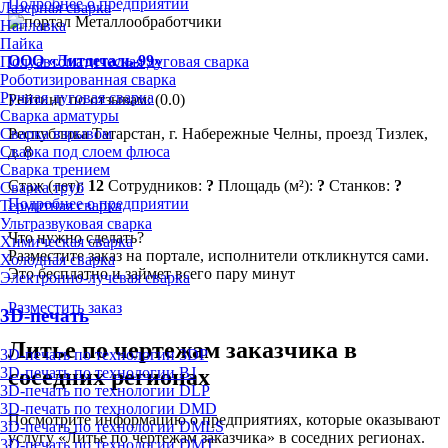
Подробнее о предприятии
Лазерная сварка
Наплавка
Пайка
ООО «Литдеталь-99»
Полуавтоматическая дуговая сварка
Роботизированная сварка
Ручная дуговая сварка
Рейтинг по отзывам:
(0.0)
Сварка арматуры
Сварка взрывом
Республика Татарстан, г. Набережные Челны, проезд Тизлек,
Сварка под слоем флюса
д. 8
Сварка трением
Стаж (лет):
12
Сотрудников:
?
Площадь (м²):
?
Станков:
?
Сварка труб
Подробнее о предприятии
Термитная сварка
Ультразвуковая сварка
Что нужно сделать?
Химическая сварка
Разместите заказ на портале, исполнители откликнутся сами.
Холодная сварка
Это бесплатно и займет всего пару минут
Электронно-лучевая сварка
Разместить заказ
3D-печать
Литье по чертежам заказчика в
3D-печать по технологии 3DP
соседних регионах
3D-печать по технологии BJ
3D-печать по технологии DLP
3D-печать по технологии DMD
Посмотрите информацию о предприятиях, которые оказывают
3D-печать по технологии DMLS
услугу «Литье по чертежам заказчика» в соседних регионах.
3D-печать по технологии DMT