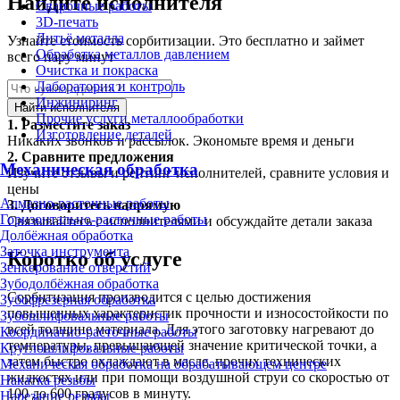
Найдите исполнителя
Сварочные работы
3D-печать
Литьё металла
Узнайте стоимость сорбитизации. Это бесплатно и займет
Обработка металлов давлением
всего пару минут
Очистка и покраска
Лаборатория и контроль
Инжиниринг
Найти исполнителя
Прочие услуги металлообработки
1.
Разместите заказ
Изготовление деталей
Никаких звонков и рассылок. Экономьте время и деньги
2.
Сравните предложения
Механическая обработка
Изучите отзывы и рейтинг исполнителей, сравните условия и
цены
Алмазно-расточные работы
3.
Договоритесь напрямую
Горизонтально-расточные работы
Связывайтесь с исполнителями и обсуждайте детали заказа
Долбёжная обработка
Заточка инструмента
Коротко об услуге
Зенкерование отверстий
Зубодолбёжная обработка
Сорбитизация производится с целью достижения
Зубофрезерная обработка
повышенных характеристик прочности и износостойкости по
Зубошлифовальные работы
всей толщине материала. Для этого заготовку нагревают до
Координатно-расточные работы
температуры, превышающей значение критической точки, а
Круглошлифовальные работы
затем быстро охлаждают в масле, прочих технических
Механическая обработка на обрабатывающем центре
жидкостях или при помощи воздушной струи со скоростью от
Накатка резьбы
100 до 600 градусов в минуту.
Нарезание резьбы