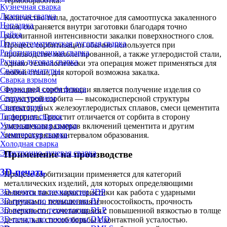
термообработка.
Кузнечная сварка
Лазерная сварка
Количество тепла, достаточное для самоотпуска закаленного
Наплавка
слоя, сохраняется внутри заготовки благодаря точно
Пайка
рассчитанной интенсивности закалки поверхностного слоя.
Полуавтоматическая дуговая сварка
Процесс сорбитизации обычно используется при
Роботизированная сварка
производстве малолегированной, а также углеродистой стали,
Ручная дуговая сварка
однако технологически эта операция может применяться для
Сварка арматуры
любой стали, для которой возможна закалка.
Сварка взрывом
Сварка под слоем флюса
Функцией сорбитизации является получение изделия со
Сварка трением
структурой сорбита — высокодисперсной структуры
Сварка труб
эвтектоидных железоуглеродистых сплавов, смеси цементита
Термитная сварка
и феррита. Троостит отличается от сорбита в сторону
Ультразвуковая сварка
уменьшения размеров включений цементита и другим
Химическая сварка
температурным интервалом образования.
Холодная сварка
Электронно-лучевая сварка
Применение на производстве
3D-печать
Процесс сорбитизации применяется для категорий
металлических изделий, для которых определяющими
3D-печать по технологии 3DP
являются такие характеристики как работа с ударными
3D-печать по технологии BJ
нагрузками, повышенная износостойкость, прочность
3D-печать по технологии DLP
поверхности, сочетающаяся с повышенной вязкостью в толще
3D-печать по технологии DMD
детали, как способ борьбы с контактной усталостью.