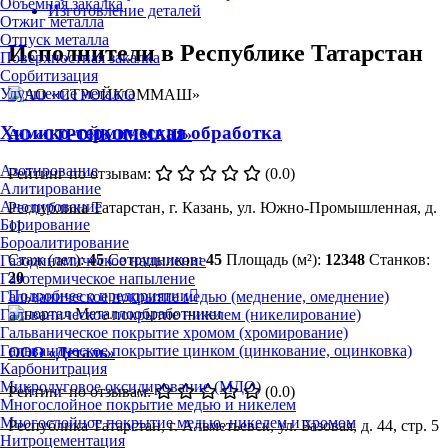
Объёмная закалка
Изготовление деталей
Отжиг металла
Отпуск металла
Исполнители в Республике Татарстан
Поверхностная закалка
Сорбитизация
Улучшение металла
Химико-термическая обработка
АО «СТРОЙКОММАШ»
Азотирование
Рейтинг по отзывам:
(0.0)
Алитирование
Анодирование
Республика Татарстан, г. Казань, ул. Южно-Промышленная, д.
Борирование
11
Бороалитирование
Стаж (лет):
45
Сотрудников:
45
Площадь (м²):
12348
Станков:
Газодинамическое напыление
20
Газотермическое напыление
Подробнее о предприятии
Гальваническое покрытие медью (меднение, омеднение)
Гальваническое покрытие никелем (никелирование)
Гальваническое покрытие хромом (хромирование)
Гальваническое покрытие цинком (цинкование, оцинковка)
ООО «Деталь»
Карбонитрация
Микродуговое оксидирование (МДО)
Рейтинг по отзывам:
(0.0)
Многослойное покрытие медью и никелем
Многослойное покрытие медью, никелем и хромом
Республика Татарстан, г. Альметьевск, ул. Базовая, д. 44, стр. 5
Нитроцементация