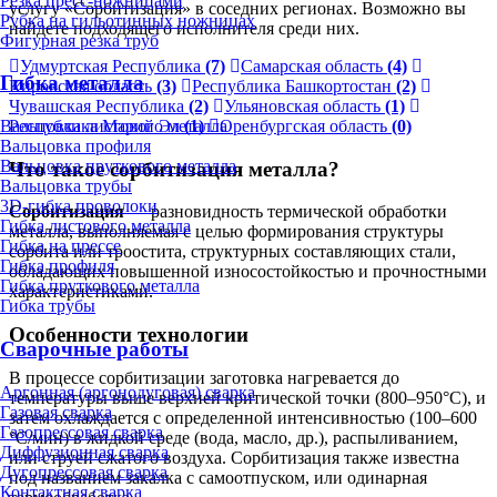
Резка пресс-ножницами
услугу «Сорбитизация» в соседних регионах. Возможно вы
Рубка на гильотинных ножницах
найдете подходящего исполнителя среди них.
Фигурная резка труб
Удмуртская Республика
(7)
Самарская область
(4)
Гибка металла
Кировская область
(3)
Республика Башкортостан
(2)
Чувашская Республика
(2)
Ульяновская область
(1)
Республика Марий Эл
(1)
Оренбургская область
(0)
Вальцовка листового металла
Вальцовка профиля
Вальцовка пруткового металла
Что такое сорбитизация металла?
Вальцовка трубы
3D-гибка проволоки
Сорбитизация
— разновидность термической обработки
Гибка листового металла
металла, выполняемая с целью формирования структуры
Гибка на прессе
сорбита или троостита, структурных составляющих стали,
Гибка профиля
обладающих повышенной износостойкостью и прочностными
Гибка пруткового металла
характеристиками.
Гибка трубы
Особенности технологии
Сварочные работы
В процессе сорбитизации заготовка нагревается до
Аргонная (аргонодуговая) сварка
температуры выше верхней критической точки (800–950°C), и
Газовая сварка
затем охлаждается с определенной интенсивностью (100–600
Газопрессовая сварка
°С/мин) в жидкой среде (вода, масло, др.), распыливанием,
Диффузионная сварка
или струей сжатого воздуха. Сорбитизация также известна
Дугопрессовая сварка
под названием закалка с самоотпуском, или одинарная
Контактная сварка