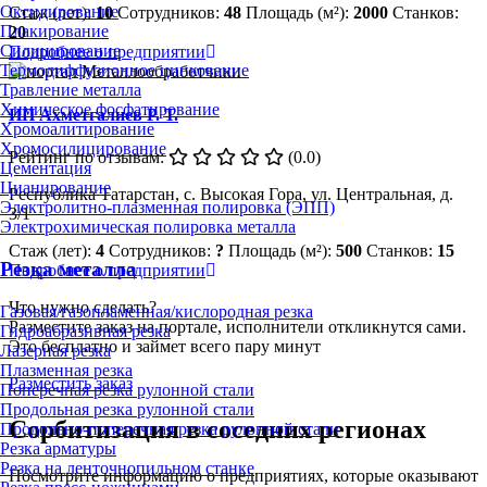
Оксидирование
Стаж (лет):
10
Сотрудников:
48
Площадь (м²):
2000
Станков:
Плакирование
20
Силицирование
Подробнее о предприятии
Термодиффузионное цинкование
Травление металла
Химическое фосфатирование
ИП Ахметгалиев Р. Т.
Хромоалитирование
Хромосилицирование
Рейтинг по отзывам:
(0.0)
Цементация
Цианирование
Республика Татарстан, с. Высокая Гора, ул. Центральная, д.
Электролитно-плазменная полировка (ЭПП)
3/1
Электрохимическая полировка металла
Стаж (лет):
4
Сотрудников:
?
Площадь (м²):
500
Станков:
15
Резка металла
Подробнее о предприятии
Что нужно сделать?
Газовая/газопламенная/кислородная резка
Разместите заказ на портале, исполнители откликнутся сами.
Гидроабразивная резка
Это бесплатно и займет всего пару минут
Лазерная резка
Плазменная резка
Разместить заказ
Поперечная резка рулонной стали
Продольная резка рулонной стали
Сорбитизация в соседних регионах
Продольно-поперечная резка рулонной стали
Резка арматуры
Резка на ленточнопильном станке
Посмотрите информацию о предприятиях, которые оказывают