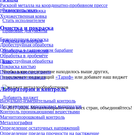
Раскрой металла на координатно-пробивном прессе
Разместить заказ
Ротационная вытяжка
Художественная ковка
Стать исполнителем
Очистка и покраска
Правовые документы
Безвоздушная покраска
Реклама на портале
Дробеструйная обработка
Обработка в галтовочном барабане
Подбор исполнителей
Обработка в дробемёте
Пескоструйная обработка
Блог
Покраска кистью
Чтобы ваше предприятие находилось выше других,
Покраска краскопультом
подключите подходящий
«Тариф»
или добавьте наш виджет
Порошковая покраска
Лаборатория и контроль
Добавить виджет
Визуально-измерительный контроль
Исследование порошковых материалов
© 2017-2026. Металлообработчики всех стран, объединяйтесь!
Контроль проникающими веществами
Магнитопорошковый контроль
Металлография
Определение остаточных напряжений
Определение предела прочности на растяжение