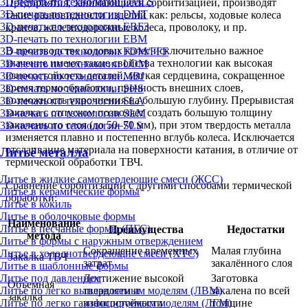
3D-печать по технологии DMLS
Предприятия, занимающиеся сорбитизацией, производят
3D-печать по технологии DMT
такие разновидности изделий как: рельсы, ходовые колеса
3D-печать по технологии EBF3
кранов, железнодорожные колеса, проволоку, и пр.
3D-печать по технологии EBM
В производстве ходовых колес исключительно важное
3D-печать по технологии FDM/FFF
значение имеют такие свойства технологии как высокая
3D-печать по технологии LOM
износостойкость деталей, мягкая сердцевина, сокращенное
3D-печать по технологии MBJ
время термообработки, прочность внешних слоев,
3D-печать по технологии SHS
возможность упрочнения на большую глубину. Прерывистая
3D-печать по технологии SLA
закалка с отпуском позволяет создать большую толщину
3D-печать по технологии SLM
закаленного слоя (до 50–70 мм), при этом твердость металла
3D-печать по технологии SLS
изменяется плавно и постепенно вглубь колеса. Исключается
отслаивание материала на поверхности катания, в отличие от
Литьё металла
термической обработки ТВЧ.
Литье в жидкие самотвердеющие смеси (ЖСС)
Сравнение сорбитизации с другими способами термической
Литье в керамические формы
обработки:
Литье в кокиль
Литье в оболочковые формы
Наименование
Литье в песчаные формы (ПГС)
Преимущества
Недостатки
метода
Литье в формы с наружным отверждением
Сокращение временных
Малая глубина
Литье в холоднотвердеющие смеси (ХТС)
Закалка ТВЧ
затрат
закалённого слоя
Литье в шаблонные формы
Литье под давлением
Достижение высокой
Заготовка
Объемная
Литье по легко выплавляемым моделям (ЛВМ)
твердости и
закалена по всей
закалка
Литье по легко газифицируемым моделям (ЛГМ)
износостойкости
толщине