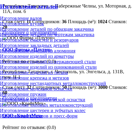
Республика Татарстан, г. Набережные Челны, ул. Моторная, д.
Изготовление деталей
11А, пом. 6
Изготовление валов
Стаж (лет):
11
Сотрудников:
36
Площадь (м²):
1024
Станков:
Изготовление втулок
28
Изготовление деталей по образцам заказчика
Подробнее о предприятии
Изготовление деталей по чертежам заказчика
Изготовление ёмкостей и резервуаров
Изготовление закладных деталей
ООО Фирма «Плутон»
Изготовление изделий из алюминия
Изготовление изделий из арматуры
Рейтинг по отзывам:
(0.0)
Изготовление изделий из нержавеющей стали
Изготовление изделий из оцинкованной стали
Республика Татарстан, г. Чистополь, ул. Энгельса, д. 131В,
Изготовление изделий из титана
пом. Н-1
Изготовление крепежа и метизов
Изготовление нестандартных металлоконструкций
Стаж (лет):
32
Сотрудников:
50
Площадь (м²):
3000
Станков:
Изготовление модельной оснастки
60
Изготовление пружин
Подробнее о предприятии
Изготовление технологической оснастки
Изготовление типовых металлоконструкций
Изготовление шестерен и зубчатых колес
ООО «КрафтМех»
Изготовление штампов и пресс-форм
Рейтинг по отзывам:
(0.0)