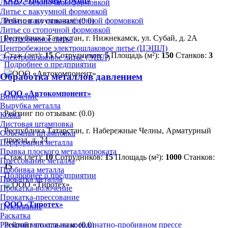
ООО «Полимер-Групп»
Литье с безопочной формовкой
Литье с вакуумной формовкой
Литье с вакуумно-плёночной формовкой
Рейтинг по отзывам:
(0.0)
Литье со стопочной формовкой
Республика Татарстан, г. Нижнекамск, ул. Субай, д. 2А
Центробежное литье
Центробежное электрошлаковое литье (ЦЭШЛ)
Стаж (лет):
15
Сотрудников:
5
Площадь (м²):
150
Станков:
3
Электрошлаковое литье (ЭШЛ)
Подробнее о предприятии
Обработка металлов давлением
ООО «Автокомпонент»
Волочение
Вырубка металла
Рейтинг по отзывам:
(0.0)
Ковка
Листовая штамповка
Республика Татарстан, г. Набережные Челны, Арматурный
Объёмная штамповка
проезд, д. 24
Перфорация металла
Правка плоского металлопроката
Стаж (лет):
10
Сотрудников:
15
Площадь (м²):
1000
Станков:
Прессование металла
15
Пробивка металла
Подробнее о предприятии
Прокатка металла
Прокатка-волочение
Прокатка-прессование
ООО «Тиротех»
Пуклевание
Раскатка
Рейтинг по отзывам:
(0.0)
Раскрой металла на координатно-пробивном прессе