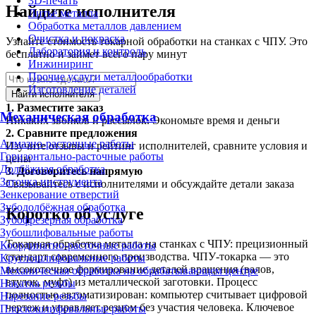
3D-печать
Найдите исполнителя
Литьё металла
Обработка металлов давлением
Очистка и покраска
Узнайте стоимость токарной обработки на станках с ЧПУ. Это
Лаборатория и контроль
бесплатно и займет всего пару минут
Инжиниринг
Прочие услуги металлообработки
Изготовление деталей
Найти исполнителя
1.
Разместите заказ
Механическая обработка
Никаких звонков и рассылок. Экономьте время и деньги
2.
Сравните предложения
Алмазно-расточные работы
Изучите отзывы и рейтинг исполнителей, сравните условия и
Горизонтально-расточные работы
цены
Долбёжная обработка
3.
Договоритесь напрямую
Заточка инструмента
Связывайтесь с исполнителями и обсуждайте детали заказа
Зенкерование отверстий
Зубодолбёжная обработка
Коротко об услуге
Зубофрезерная обработка
Зубошлифовальные работы
Токарная обработка металла на станках с ЧПУ: прецизионный
Координатно-расточные работы
стандарт современного производства. ЧПУ-токарка — это
Круглошлифовальные работы
высокоточное формирование деталей вращения (валов,
Механическая обработка на обрабатывающем центре
втулок, муфт) из металлической заготовки. Процесс
Накатка резьбы
полностью автоматизирован: компьютер считывает цифровой
Нарезание резьбы
чертеж и управляет резцом без участия человека. Ключевое
Плоскошлифовальные работы