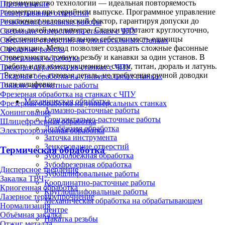
преимущество технологии — идеальная повторяемость
Протягивание
геометрии при серийном выпуске. Программное управление
Развертывание отверстий
исключает человеческий фактор, гарантируя допуски до
Резьбошлифовальные работы
сотых долей миллиметра. Станки работают круглосуточно,
Сверление отверстий на станках с ЧПУ
обеспечивая минимальную себестоимость единицы
Сверление отверстий на универсальных станках
продукции. Метод позволяет создавать сложные фасонные
Слесарные работы
поверхности, точную резьбу и канавки за один установ. В
Строгальная обработка
работу идут конструкционные стали, титан, дюраль и латунь.
Токарная обработка на станках с ЧПУ
Результат — готовая деталь, не требующая ручной доводки
Токарная обработка на универсальных станках
или шлифовки.
Токарно-автоматные работы
Фрезерная обработка на станках с ЧПУ
Механическая обработка
Фрезерная обработка на универсальных станках
Алмазно-расточные работы
Хонингование
Горизонтально-расточные работы
Шлицефрезерная обработка
Долбёжная обработка
Электроэрозионная обработка
Заточка инструмента
Зенкерование отверстий
Термическая обработка
Зубодолбёжная обработка
Зубофрезерная обработка
Дисперсное твердение
Зубошлифовальные работы
Закалка ТВЧ
Координатно-расточные работы
Криогенная обработка
Круглошлифовальные работы
Лазерное термоупрочнение
Механическая обработка на обрабатывающем
Нормализация
центре
Объёмная закалка
Накатка резьбы
Отжиг металла