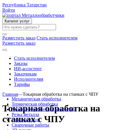
Республика Татарстан
Войти
Каталог услуг
Разместить заказ
Стать исполнителем
Разместить заказ
Стать исполнителем
Заказы
ИИ-ассистент
Заказчикам
Исполнителям
Тарифы
Главная
—
Токарная обработка на станках с ЧПУ
Механическая обработка
Термическая обработка
Токарная обработка на
Химико-термическая обработка
Резка металла
станках с ЧПУ
Гибка металла
Сварочные работы