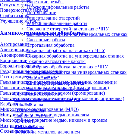
Нарезание резьбы
Отпуск металла
Плоскошлифовальные работы
Поверхностная закалка
Протягивание
Сорбитизация
Развертывание отверстий
Улучшение металла
Резьбошлифовальные работы
Сверление отверстий на станках с ЧПУ
Химико-термическая обработка
Сверление отверстий на универсальных станках
Слесарные работы
Азотирование
Строгальная обработка
Алитирование
Токарная обработка на станках с ЧПУ
Анодирование
Токарная обработка на универсальных станках
Борирование
Токарно-автоматные работы
Бороалитирование
Фрезерная обработка на станках с ЧПУ
Газодинамическое напыление
Фрезерная обработка на универсальных станках
Газотермическое напыление
Хонингование
Гальваническое покрытие медью (меднение, омеднение)
Шлицефрезерная обработка
Гальваническое покрытие никелем (никелирование)
Электроэрозионная обработка
Гальваническое покрытие хромом (хромирование)
Термическая обработка
Гальваническое покрытие цинком (цинкование, оцинковка)
Химико-термическая обработка
Карбонитрация
Резка металла
Микродуговое оксидирование (МДО)
Гибка металла
Многослойное покрытие медью и никелем
Сварочные работы
Многослойное покрытие медью, никелем и хромом
3D-печать
Нитроцементация
Литьё металла
Оксидирование
Обработка металлов давлением