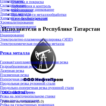
Плакирование
Очистка и покраска
Силицирование
Лаборатория и контроль
Термодиффузионное цинкование
Инжиниринг
Травление металла
Прочие услуги металлообработки
Химическое фосфатирование
Изготовление деталей
Хромоалитирование
Хромосилицирование
Исполнители в Республике Татарстан
Цементация
Цианирование
Электролитно-плазменная полировка (ЭПП)
Электрохимическая полировка металла
Резка металла
Газовая/газопламенная/кислородная резка
Гидроабразивная резка
Лазерная резка
Плазменная резка
Поперечная резка рулонной стали
Продольная резка рулонной стали
Продольно-поперечная резка рулонной стали
Резка арматуры
ООО «НефтеПром»
Резка на ленточнопильном станке
Резка пресс-ножницами
Рейтинг по отзывам:
(5.0)
Рубка на гильотинных ножницах