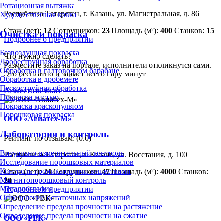
Ротационная вытяжка
Республика Татарстан, г. Казань, ул. Магистральная, д. 86
Художественная ковка
Стаж (лет):
12
Сотрудников:
23
Площадь (м²):
400
Станков:
15
Очистка и покраска
Подробнее о предприятии
Безвоздушная покраска
Что нужно сделать?
Дробеструйная обработка
Разместите заказ на портале, исполнители откликнутся сами.
Обработка в галтовочном барабане
Это бесплатно и займет всего пару минут
Обработка в дробемёте
Пескоструйная обработка
Разместить заказ
Покраска кистью
Покраска краскопультом
Порошковая покраска
ООО «Авиатех-М»
Лаборатория и контроль
Рейтинг по отзывам:
(0.0)
Визуально-измерительный контроль
Республика Татарстан, г. Казань, ул. Восстания, д. 100
Исследование порошковых материалов
Контроль проникающими веществами
Стаж (лет):
24
Сотрудников:
47
Площадь (м²):
4000
Станков:
Магнитопорошковый контроль
20
Металлография
Подробнее о предприятии
Определение остаточных напряжений
Определение предела прочности на растяжение
Определение предела прочности на сжатие
ООО «РВК»