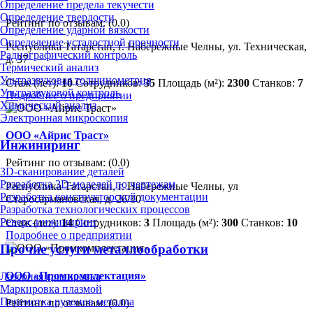
Определение предела текучести
Определение твердости
Рейтинг по отзывам:
(0.0)
Определение ударной вязкости
Определение усталостной прочности
Республика Татарстан, г. Набережные Челны, ул. Техническая,
Радиографический контроль
д. 37
Термический анализ
Ультразвуковая толщинометрия
Стаж (лет):
10
Сотрудников:
35
Площадь (м²):
2300
Станков:
7
Ультразвуковой контроль
Подробнее о предприятии
Химический анализ
Электронная микроскопия
ООО «Айрис Траст»
Инжиниринг
Рейтинг по отзывам:
(0.0)
3D-сканирование деталей
Разработка 3D-моделей по чертежам
Республика Татарстан, г. Набережные Челны, ул
Разработка конструкторской документации
Старосармановская, д. 26/10
Разработка технологических процессов
Реверс-инжиниринг
Стаж (лет):
14
Сотрудников:
3
Площадь (м²):
300
Станков:
10
Подробнее о предприятии
Прочие услуги металлообработки
ООО «Промкомплектация»
Лазерная гравировка
Маркировка плазмой
Перемотка рулонов металла
Рейтинг по отзывам:
(0.0)