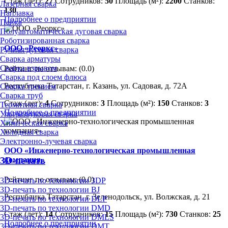
Стаж (лет):
27
Сотрудников:
50
Площадь (м²):
2200
Станков:
Лазерная сварка
130
Наплавка
Подробнее о предприятии
Пайка
Полуавтоматическая дуговая сварка
Роботизированная сварка
ООО «Реоркс»
Ручная дуговая сварка
Сварка арматуры
Сварка взрывом
Рейтинг по отзывам:
(0.0)
Сварка под слоем флюса
Республика Татарстан, г. Казань, ул. Садовая, д. 72А
Сварка трением
Сварка труб
Стаж (лет):
4
Сотрудников:
3
Площадь (м²):
150
Станков:
3
Термитная сварка
Подробнее о предприятии
Ультразвуковая сварка
Химическая сварка
Холодная сварка
Электронно-лучевая сварка
ООО «Инженерно-технологическая промышленная
компания»
3D-печать
Рейтинг по отзывам:
(0.0)
3D-печать по технологии 3DP
3D-печать по технологии BJ
Республика Татарстан, г. Зеленодольск, ул. Волжская, д. 21
3D-печать по технологии DLP
3D-печать по технологии DMD
Стаж (лет):
14
Сотрудников:
15
Площадь (м²):
730
Станков:
25
3D-печать по технологии DMLS
Подробнее о предприятии
3D-печать по технологии DMT