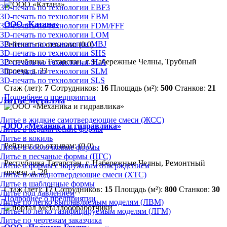
3D-печать по технологии EBF3
3D-печать по технологии EBM
ООО «Катана»
3D-печать по технологии FDM/FFF
3D-печать по технологии LOM
3D-печать по технологии MBJ
Рейтинг по отзывам:
(0.0)
3D-печать по технологии SHS
Республика Татарстан, г. Набережные Челны, Трубный
3D-печать по технологии SLA
проезд, д. 23
3D-печать по технологии SLM
3D-печать по технологии SLS
Стаж (лет):
7
Сотрудников:
16
Площадь (м²):
500
Станков:
21
Подробнее о предприятии
Литьё металла
Литье в жидкие самотвердеющие смеси (ЖСС)
ООО «Механика и гидравлика»
Литье в керамические формы
Литье в кокиль
Рейтинг по отзывам:
(0.0)
Литье в оболочковые формы
Литье в песчаные формы (ПГС)
Республика Татарстан, г. Набережные Челны, Ремонтный
Литье в формы с наружным отверждением
проезд, д. 28
Литье в холоднотвердеющие смеси (ХТС)
Литье в шаблонные формы
Стаж (лет):
17
Сотрудников:
15
Площадь (м²):
800
Станков:
30
Литье под давлением
Подробнее о предприятии
Литье по легко выплавляемым моделям (ЛВМ)
Литье по легко газифицируемым моделям (ЛГМ)
Литье по чертежам заказчика