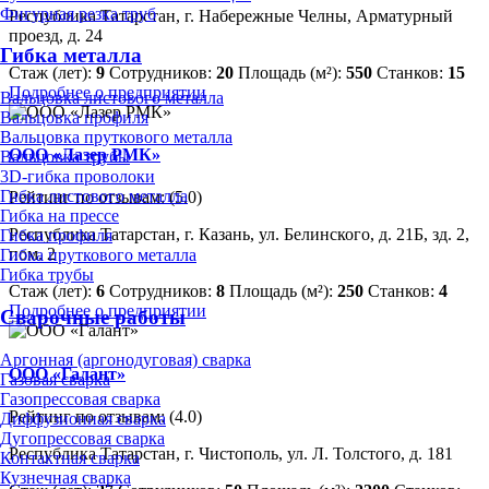
Фигурная резка труб
Республика Татарстан, г. Набережные Челны, Арматурный
проезд, д. 24
Гибка металла
Стаж (лет):
9
Сотрудников:
20
Площадь (м²):
550
Станков:
15
Подробнее о предприятии
Вальцовка листового металла
Вальцовка профиля
Вальцовка пруткового металла
ООО «Лазер РМК»
Вальцовка трубы
3D-гибка проволоки
Гибка листового металла
Рейтинг по отзывам:
(5.0)
Гибка на прессе
Республика Татарстан, г. Казань, ул. Белинского, д. 21Б, зд. 2,
Гибка профиля
пом. 2
Гибка пруткового металла
Гибка трубы
Стаж (лет):
6
Сотрудников:
8
Площадь (м²):
250
Станков:
4
Подробнее о предприятии
Сварочные работы
Аргонная (аргонодуговая) сварка
ООО «Галант»
Газовая сварка
Газопрессовая сварка
Рейтинг по отзывам:
(4.0)
Диффузионная сварка
Дугопрессовая сварка
Республика Татарстан, г. Чистополь, ул. Л. Толстого, д. 181
Контактная сварка
Кузнечная сварка