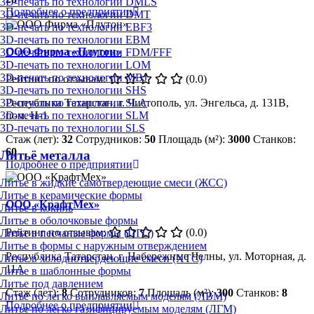
3D-печать по технологии DMLS
Подробнее о предприятии
3D-печать по технологии DMT
3D-печать по технологии EBF3
3D-печать по технологии EBM
ООО Фирма «Плутон»
3D-печать по технологии FDM/FFF
3D-печать по технологии LOM
3D-печать по технологии MBJ
Рейтинг по отзывам:
(0.0)
3D-печать по технологии SHS
3D-печать по технологии SLA
Республика Татарстан, г. Чистополь, ул. Энгельса, д. 131В,
3D-печать по технологии SLM
пом. Н-1
3D-печать по технологии SLS
Стаж (лет):
32
Сотрудников:
50
Площадь (м²):
3000
Станков:
60
Литьё металла
Подробнее о предприятии
Литье в жидкие самотвердеющие смеси (ЖСС)
Литье в керамические формы
ООО «КрафтМех»
Литье в кокиль
Литье в оболочковые формы
Рейтинг по отзывам:
(0.0)
Литье в песчаные формы (ПГС)
Литье в формы с наружным отверждением
Республика Татарстан, г. Набережные Челны, ул. Моторная, д.
Литье в холоднотвердеющие смеси (ХТС)
11А
Литье в шаблонные формы
Литье под давлением
Стаж (лет):
8
Сотрудников:
7
Площадь (м²):
300
Станков:
8
Литье по легко выплавляемым моделям (ЛВМ)
Подробнее о предприятии
Литье по легко газифицируемым моделям (ЛГМ)