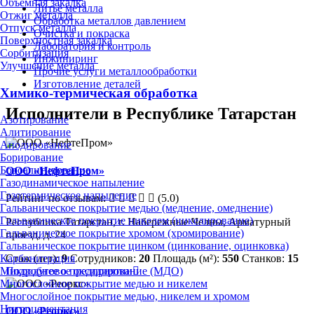
Объёмная закалка
Литьё металла
Отжиг металла
Обработка металлов давлением
Отпуск металла
Очистка и покраска
Поверхностная закалка
Лаборатория и контроль
Сорбитизация
Инжиниринг
Улучшение металла
Прочие услуги металлообработки
Изготовление деталей
Химико-термическая обработка
Исполнители в Республике Татарстан
Азотирование
Алитирование
Анодирование
Борирование
Бороалитирование
ООО «НефтеПром»
Газодинамическое напыление
Газотермическое напыление
Рейтинг по отзывам:
(5.0)
Гальваническое покрытие медью (меднение, омеднение)
Гальваническое покрытие никелем (никелирование)
Республика Татарстан, г. Набережные Челны, Арматурный
Гальваническое покрытие хромом (хромирование)
проезд, д. 24
Гальваническое покрытие цинком (цинкование, оцинковка)
Стаж (лет):
9
Сотрудников:
20
Площадь (м²):
550
Станков:
15
Карбонитрация
Подробнее о предприятии
Микродуговое оксидирование (МДО)
Многослойное покрытие медью и никелем
Многослойное покрытие медью, никелем и хромом
Нитроцементация
ООО «Реоркс»