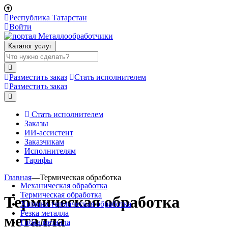
Республика Татарстан
Войти
Каталог услуг
Разместить заказ
Стать исполнителем
Разместить заказ
Стать исполнителем
Заказы
ИИ-ассистент
Заказчикам
Исполнителям
Тарифы
Главная
—
Термическая обработка
Механическая обработка
Термическая обработка
Термическая обработка
Химико-термическая обработка
Резка металла
металла
Гибка металла