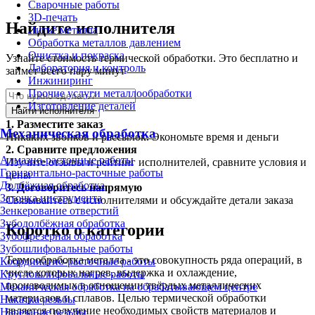
Сварочные работы
3D-печать
Найдите исполнителя
Литьё металла
Обработка металлов давлением
Очистка и покраска
Узнайте стоимость термической обработки. Это бесплатно и
Лаборатория и контроль
займет всего пару минут
Инжиниринг
Прочие услуги металлообработки
Изготовление деталей
Найти исполнителя
1.
Разместите заказ
Механическая обработка
Никаких звонков и рассылок. Экономьте время и деньги
2.
Сравните предложения
Алмазно-расточные работы
Изучите отзывы и рейтинг исполнителей, сравните условия и
Горизонтально-расточные работы
цены
Долбёжная обработка
3.
Договоритесь напрямую
Заточка инструмента
Связывайтесь с исполнителями и обсуждайте детали заказа
Зенкерование отверстий
Зубодолбёжная обработка
Коротко о категории
Зубофрезерная обработка
Зубошлифовальные работы
Термообработка металла - это совокупность ряда операций, в
Координатно-расточные работы
числе которых нагрев, выдержка и охлаждение,
Круглошлифовальные работы
производимых в отношении твёрдых металлических
Механическая обработка на обрабатывающем центре
материалов и сплавов. Целью термической обработки
Накатка резьбы
является получение необходимых свойств материалов и
Нарезание резьбы