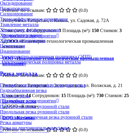
Оксидирование
Плакирование
Рейтинг по отзывам:
(0.0)
Силицирование
Термодиффузионное цинкование
Республика Татарстан, г. Казань, ул. Садовая, д. 72А
Травление металла
Химическое фосфатирование
Стаж (лет):
4
Сотрудников:
3
Площадь (м²):
150
Станков:
3
Хромоалитирование
Подробнее о предприятии
Хромосилицирование
Цементация
Цианирование
Электролитно-плазменная полировка (ЭПП)
ООО «Инженерно-технологическая промышленная
Электрохимическая полировка металла
компания»
Резка металла
Рейтинг по отзывам:
(0.0)
Газовая/газопламенная/кислородная резка
Республика Татарстан, г. Зеленодольск, ул. Волжская, д. 21
Гидроабразивная резка
Стаж (лет):
14
Сотрудников:
15
Площадь (м²):
730
Станков:
25
Лазерная резка
Подробнее о предприятии
Плазменная резка
Поперечная резка рулонной стали
Продольная резка рулонной стали
Продольно-поперечная резка рулонной стали
ООО «Катана»
Резка арматуры
Резка на ленточнопильном станке
Рейтинг по отзывам:
(0.0)