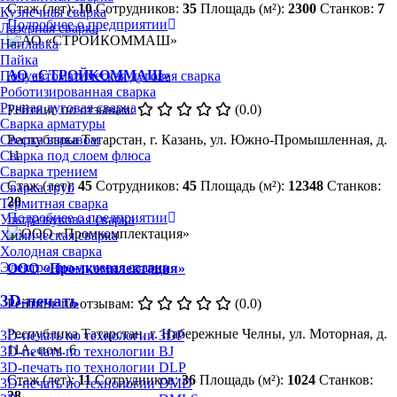
Стаж (лет):
10
Сотрудников:
35
Площадь (м²):
2300
Станков:
7
Кузнечная сварка
Подробнее о предприятии
Лазерная сварка
Наплавка
Пайка
АО «СТРОЙКОММАШ»
Полуавтоматическая дуговая сварка
Роботизированная сварка
Ручная дуговая сварка
Рейтинг по отзывам:
(0.0)
Сварка арматуры
Сварка взрывом
Республика Татарстан, г. Казань, ул. Южно-Промышленная, д.
Сварка под слоем флюса
11
Сварка трением
Стаж (лет):
45
Сотрудников:
45
Площадь (м²):
12348
Станков:
Сварка труб
20
Термитная сварка
Подробнее о предприятии
Ультразвуковая сварка
Химическая сварка
Холодная сварка
Электронно-лучевая сварка
ООО «Промкомплектация»
3D-печать
Рейтинг по отзывам:
(0.0)
Республика Татарстан, г. Набережные Челны, ул. Моторная, д.
3D-печать по технологии 3DP
11А, пом. 6
3D-печать по технологии BJ
3D-печать по технологии DLP
Стаж (лет):
11
Сотрудников:
36
Площадь (м²):
1024
Станков:
3D-печать по технологии DMD
28