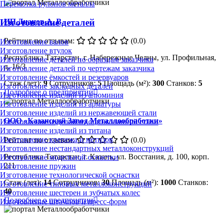
Перемотка рулонов металла
ИП Дианов А. В.
Изготовление деталей
Рейтинг по отзывам:
(0.0)
Изготовление валов
Изготовление втулок
Республика Татарстан, г. Набережные Челны, ул. Профильная,
Изготовление деталей по образцам заказчика
д. 16/3
Изготовление деталей по чертежам заказчика
Изготовление ёмкостей и резервуаров
Стаж (лет):
9
Сотрудников:
5
Площадь (м²):
300
Станков:
5
Изготовление закладных деталей
Подробнее о предприятии
Изготовление изделий из алюминия
Изготовление изделий из арматуры
Изготовление изделий из нержавеющей стали
ООО «Казанский Завод Металлообработки»
Изготовление изделий из оцинкованной стали
Изготовление изделий из титана
Изготовление крепежа и метизов
Рейтинг по отзывам:
(0.0)
Изготовление нестандартных металлоконструкций
Республика Татарстан, г. Казань, ул. Восстания, д. 100, корп.
Изготовление модельной оснастки
211
Изготовление пружин
Изготовление технологической оснастки
Стаж (лет):
14
Сотрудников:
30
Площадь (м²):
1000
Станков:
Изготовление типовых металлоконструкций
40
Изготовление шестерен и зубчатых колес
Подробнее о предприятии
Изготовление штампов и пресс-форм