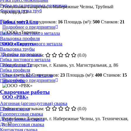
Резка пресс-ножницами
Рубка на гильотинных ножницах
Республика Татарстан, г. Набережные Челны, Трубный
Фигурная резка труб
проезд, д. 23
Гибка металла
Стаж (лет):
7
Сотрудников:
16
Площадь (м²):
500
Станков:
21
Подробнее о предприятии
Вальцовка листового металла
Вальцовка профиля
ООО «Тиротех»
Вальцовка пруткового металла
Вальцовка трубы
3D-гибка проволоки
Рейтинг по отзывам:
(0.0)
Гибка листового металла
Гибка на прессе
Республика Татарстан, г. Казань, ул. Магистральная, д. 86
Гибка профиля
Стаж (лет):
12
Сотрудников:
23
Площадь (м²):
400
Станков:
15
Гибка пруткового металла
Подробнее о предприятии
Гибка трубы
Сварочные работы
ООО «РВК»
Аргонная (аргонодуговая) сварка
Рейтинг по отзывам:
(0.0)
Газовая сварка
Газопрессовая сварка
Республика Татарстан, г. Набережные Челны, ул. Техническая,
Диффузионная сварка
д. 37
Дугопрессовая сварка
Контактная сварка