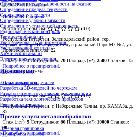
Определение предела прочности на сжатие
Определение предела текучести
Определение твердости
ООО «ПК Скорса»
Определение ударной вязкости
Определение усталостной прочности
Рейтинг по отзывам:
(0.0)
Радиографический контроль
Термический анализ
Республика Татарстан, Зеленодольский район, тер.
Ультразвуковая толщинометрия
Промышленная Площадка Индустриальный Парк М7 №2, ул.
Ультразвуковой контроль
Производственная, зд. 22
Химический анализ
Электронная микроскопия
Стаж (лет):
3
Сотрудников:
70
Площадь (м²):
2500
Станков:
15
Подробнее о предприятии
Инжиниринг
3D-сканирование деталей
ООО «КМД НЧ»
Разработка 3D-моделей по чертежам
Разработка конструкторской документации
Рейтинг по отзывам:
(0.0)
Разработка технологических процессов
Реверс-инжиниринг
Республика Татарстан, г. Набережные Челны, пр. КАМАЗа, д.
85
Прочие услуги металлообработки
Стаж (лет):
5
Сотрудников:
80
Площадь (м²):
10000
Станков:
90
Лазерная гравировка
Подробнее о предприятии
Маркировка плазмой