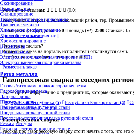
Оксидирование
Плакирование
Рейтинг по отзывам:
(0.0)
Силицирование
Термодиффузионное цинкование
Республика Татарстан, Зеленодольский район, тер. Промышле
Травление металла
Химическое фосфатирование
Стаж (лет):
3
Сотрудников:
70
Площадь (м²):
2500
Станков:
15
Хромоалитирование
Подробнее о предприятии
Хромосилицирование
Что нужно сделать?
Цементация
Разместите заказ на портале, исполнители откликнутся сами.
Цианирование
Это бесплатно и займет всего пару минут
Электролитно-плазменная полировка (ЭПП)
Электрохимическая полировка металла
Разместить заказ
Резка металла
Газопрессовая сварка в соседних регио
Газовая/газопламенная/кислородная резка
Гидроабразивная резка
Посмотрите информацию о предприятиях, которые оказывают ус
Лазерная резка
Плазменная резка
Удмуртская Республика
(5)
Республика Башкортостан
(4)
С
Поперечная резка рулонной стали
Республика Марий Эл
(0)
Продольная резка рулонной стали
Продольно-поперечная резка рулонной стали
Газопрессовая сварка
Резка арматуры
Резка на ленточнопильном станке
Рассказ про газопрессовую сварку стоит начать с того, что э