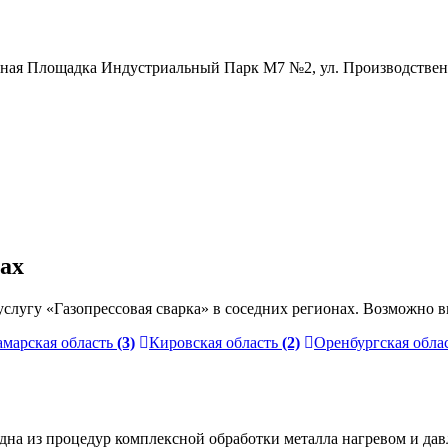
нная Площадка Индустриальный Парк М7 №2, ул. Производственн
нах
лугу «Газопрессовая сварка» в соседних регионах. Возможно в
амарская область
(3)
Кировская область
(2)
Оренбургская обла
то одна из процедур комплексной обработки металла нагревом и 