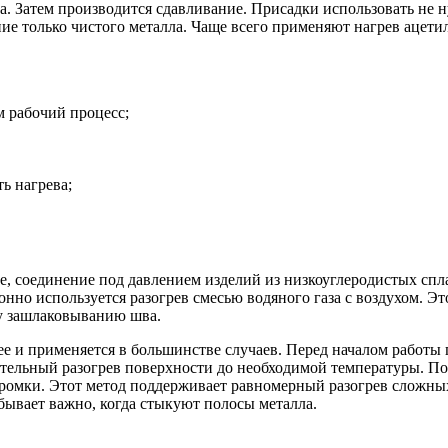
да. Затем производится сдавливание. Присадки использовать не
ние только чистого металла. Чаще всего применяют нагрев ацет
м рабочий процесс;
ь нагрева;
е, соединение под давлением изделий из низкоуглеродистых сп
но используется разогрев смесью водяного газа с воздухом. Это
му зашлаковыванию шва.
е и применяется в большинстве случаев. Перед началом работы
тельный разогрев поверхности до необходимой температуры. По
кромки. Этот метод поддерживает равномерный разогрев сложных
бывает важно, когда стыкуют полосы металла.