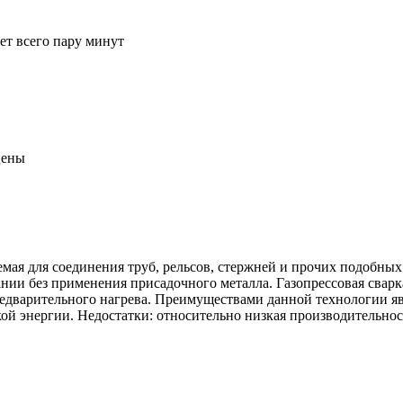
ет всего пару минут
цены
уемая для соединения труб, рельсов, стержней и прочих подобны
и без применения присадочного металла. Газопрессовая сварка
дварительного нагрева. Преимуществами данной технологии явл
ой энергии. Недостатки: относительно низкая производительнос