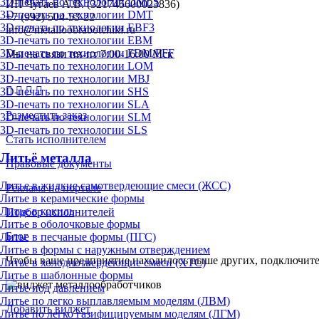
3D-печать по технологии DMLS
ИП Чугаев А.В. (321745600023836)
3D-печать по технологии DMT
+7 (992) 504-53-22
3D-печать по технологии EBF3
info@metalloobrabotchiki.ru
3D-печать по технологии EBM
3D-печать по технологии FDM/FFF
Мы на связи пн-пт 7:00-16:00 Мск
3D-печать по технологии LOM
3D-печать по технологии MBJ
3D-печать по технологии SHS
3D-печать по технологии SLA
Разместить заказ
3D-печать по технологии SLM
3D-печать по технологии SLS
Стать исполнителем
Литьё металла
Правовые документы
Литье в жидкие самотвердеющие смеси (ЖСС)
Реклама на портале
Литье в керамические формы
Литье в кокиль
Подбор исполнителей
Литье в оболочковые формы
Блог
Литье в песчаные формы (ПГС)
Литье в формы с наружным отверждением
Чтобы ваше предприятие находилось выше других, подключит
Литье в холоднотвердеющие смеси (ХТС)
Литье в шаблонные формы
Литье под давлением
Литье по легко выплавляемым моделям (ЛВМ)
Добавить виджет
Литье по легко газифицируемым моделям (ЛГМ)