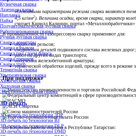
Кузнечная сварка
Лазерная сварка
«Основными параметрами режима сварки являются темпера
Наплавка
2
4,5 кг/мм
). Величина осадки, время сварки, характер кол
Пайка
считает Кирилл Калинин, портал «Металлообработчики»
Полуавтоматическая дуговая сварка
Роботизированная сварка
В промышленности газопрессовую сварку применяют для:
Ручная дуговая сварка
Сварка арматуры
обработки рельсов;
Сварка взрывом
соединения деталей подвижного состава железных дорог;
Сварка под слоем флюса
работ на других видах транспорта;
Сварка трением
получения железобетонной арматуры;
Сварка труб
термической обработки изделий, прежде всего в режиме 
Термитная сварка
Ультразвуковая сварка
При поддержке
Химическая сварка
Холодная сварка
Электронно-лучевая сварка
3D-печать
3D-печать по технологии 3DP
3D-печать по технологии BJ
3D-печать по технологии DLP
По вопросам работы портала в Республике Татарстан:
3D-печать по технологии DMD