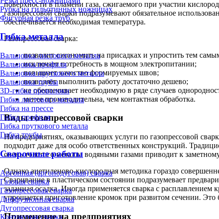
Резка пресс-ножницами
поверхности в пламени газа, сжигаемого при участии кислоро
Рубка на гильотинных ножницах
газопрессовой сварки подразумевают обязательное использова
Фигурная резка труб
обеспечивается необходимая температура.
Гибка металла
Газопрессовая сварка:
позволит сэкономить на присадках и упростить тем самы
Вальцовка листового металла
исключает потребность в мощном электропитании;
Вальцовка профиля
повышает качество формируемых швов;
Вальцовка пруткового металла
позволяет выполнить работу достаточно дешево;
Вальцовка трубы
не обеспечивает необходимую в ряде случаев однородност
3D-гибка проволоки
менее производительна, чем контактная обработка.
Гибка листового металла
Гибка на прессе
Виды гозопрессовой сварки
Гибка профиля
Гибка пруткового металла
Гибка трубы
На предприятиях, оказывающих услуги по газопрессовой сварк
подходит даже для особо ответственных конструкций. Традицион
Сварочные работы
очень толстого металла водяными газами приводит к заметно
Однако ацетиленово-кислородная методика гораздо совершенне
Аргонная (аргонодуговая) сварка
Сваривание в пластическом состоянии подразумевает предвари
Газовая сварка
заданная осадка. Иногда применяется сварка с расплавлением 
Газопрессовая сварка
упрощается приготовление кромок при развитом сечении. Это 
Диффузионная сварка
Дугопрессовая сварка
Применение на предприятиях
Контактная сварка