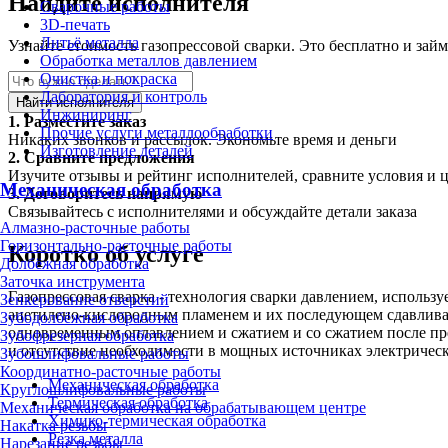
Найдите исполнителя
Сварочные работы
3D-печать
Литьё металла
Узнайте стоимость газопрессовой сварки. Это бесплатно и займ
Обработка металлов давлением
Очистка и покраска
Лаборатория и контроль
Найти исполнителя
Инжиниринг
1.
Разместите заказ
Прочие услуги металлообработки
Никаких звонков и рассылок. Экономьте время и деньги
Изготовление деталей
2.
Сравните предложения
Изучите отзывы и рейтинг исполнителей, сравните условия и 
Механическая обработка
3.
Договоритесь напрямую
Связывайтесь с исполнителями и обсуждайте детали заказа
Алмазно-расточные работы
Горизонтально-расточные работы
Коротко об услуге
Долбёжная обработка
Заточка инструмента
Газопрессовая сварка - технология сварки давлением, использ
Зенкерование отверстий
ацетилено-кислородным пламенем и их последующем сдавливани
Зубодолбёжная обработка
одновременным оплавлением и сжатием и со сжатием после пре
Зубофрезерная обработка
и отсутствие необходимости в мощных источниках электрическ
Зубошлифовальные работы
Координатно-расточные работы
Механическая обработка
Круглошлифовальные работы
Термическая обработка
Механическая обработка на обрабатывающем центре
Химико-термическая обработка
Накатка резьбы
Резка металла
Нарезание резьбы