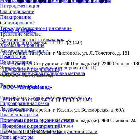
Многослойное покрытие медью, никелем и хромом
Нитроцементация
Оксидирование
Плакирование
Силицирование
Термодиффузионное цинкование
ООО «Галант»
Травление металла
Химическое фосфатирование
Рейтинг по отзывам:
(4.0)
Хромоалитирование
Хромосилицирование
Республика Татарстан, г. Чистополь, ул. Л. Толстого, д. 181
Цементация
Цианирование
Стаж (лет):
27
Сотрудников:
50
Площадь (м²):
2200
Станков:
13
Электролитно-плазменная полировка (ЭПП)
Подробнее о предприятии
Электрохимическая полировка металла
Резка металла
ООО «Авторемзавод»
Газовая/газопламенная/кислородная резка
Рейтинг по отзывам:
(0.0)
Гидроабразивная резка
Лазерная резка
Республика Татарстан, г. Казань, ул. Беломорская, д. 69А
Плазменная резка
Поперечная резка рулонной стали
Стаж (лет):
18
Сотрудников:
32
Площадь (м²):
960
Станков:
24
Продольная резка рулонной стали
Подробнее о предприятии
Продольно-поперечная резка рулонной стали
Резка арматуры