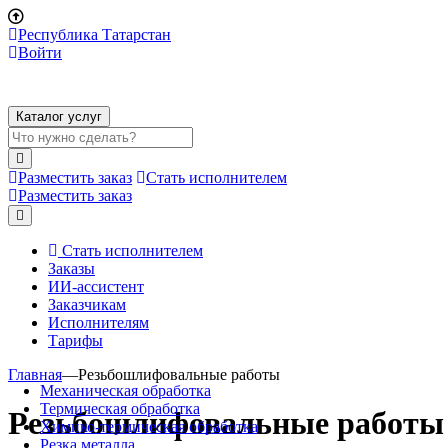
Республика Татарстан
Войти
Каталог услуг
Разместить заказ
Стать исполнителем
Разместить заказ
Стать исполнителем
Заказы
ИИ-ассистент
Заказчикам
Исполнителям
Тарифы
Главная
—
Резьбошлифовальные работы
Механическая обработка
Термическая обработка
Резьбошлифовальные работы
Химико-термическая обработка
Резка металла