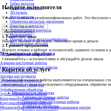
Гибка металла
Найдите исполнителя
Сварочные работы
3D-печать
Литьё металла
Узнайте стоимость резьбошлифовальных работ. Это бесплатно и
Обработка металлов давлением
Очистка и покраска
Лаборатория и контроль
Найти исполнителя
Инжиниринг
1.
Разместите заказ
Прочие услуги металлообработки
Никаких звонков и рассылок. Экономьте время и деньги
Изготовление деталей
2.
Сравните предложения
Изучите отзывы и рейтинг исполнителей, сравните условия и 
Механическая обработка
3.
Договоритесь напрямую
Связывайтесь с исполнителями и обсуждайте детали заказа
Алмазно-расточные работы
Горизонтально-расточные работы
Коротко об услуге
Долбёжная обработка
Заточка инструмента
Резьбошлифовальные работы выполняются на специальных стан
Зенкерование отверстий
зависимости от вида используемого оборудования, обработке м
Зубодолбёжная обработка
Зубофрезерная обработка
Механическая обработка
Зубошлифовальные работы
Алмазно-расточные работы
Координатно-расточные работы
Горизонтально-расточные работы
Круглошлифовальные работы
Долбёжная обработка
Механическая обработка на обрабатывающем центре
Заточка инструмента