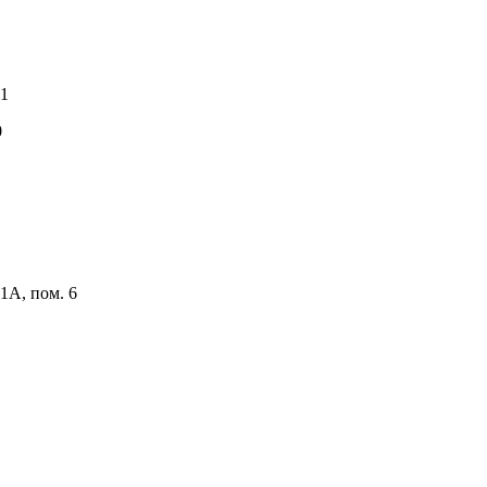
11
0
1А, пом. 6