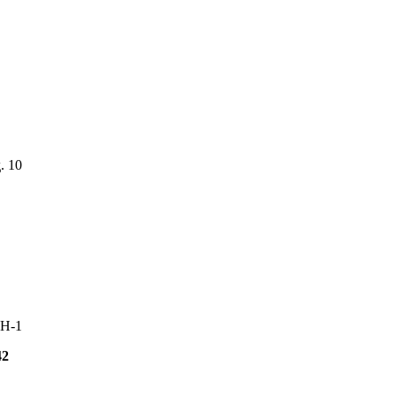
. 10
 Н-1
42