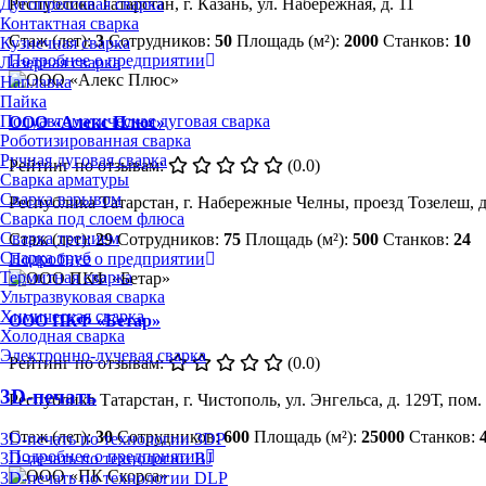
Дугопрессовая сварка
Республика Татарстан, г. Казань, ул. Набережная, д. 11
Контактная сварка
Стаж (лет):
3
Сотрудников:
50
Площадь (м²):
2000
Станков:
10
Кузнечная сварка
Подробнее о предприятии
Лазерная сварка
Наплавка
Пайка
Полуавтоматическая дуговая сварка
ООО «Алекс Плюс»
Роботизированная сварка
Ручная дуговая сварка
Рейтинг по отзывам:
(0.0)
Сварка арматуры
Сварка взрывом
Республика Татарстан, г. Набережные Челны, проезд Тозелеш, д
Сварка под слоем флюса
Сварка трением
Стаж (лет):
29
Сотрудников:
75
Площадь (м²):
500
Станков:
24
Сварка труб
Подробнее о предприятии
Термитная сварка
Ультразвуковая сварка
Химическая сварка
ООО ПКФ «Бетар»
Холодная сварка
Электронно-лучевая сварка
Рейтинг по отзывам:
(0.0)
3D-печать
Республика Татарстан, г. Чистополь, ул. Энгельса, д. 129Т, пом.
Стаж (лет):
30
Сотрудников:
600
Площадь (м²):
25000
Станков:
3D-печать по технологии 3DP
Подробнее о предприятии
3D-печать по технологии BJ
3D-печать по технологии DLP