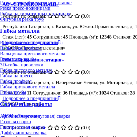
Резка на ленточнопильном станке
АО «СТРОЙКОММАШ»
Резка пресс-ножницами
Рубка на гильотинных ножницах
Рейтинг по отзывам:
(0.0)
Фигурная резка труб
Республика Татарстан, г. Казань, ул. Южно-Промышленная, д. 
Гибка металла
Стаж (лет):
45
Сотрудников:
45
Площадь (м²):
12348
Станков:
2
Подробнее о предприятии
Вальцовка листового металла
Вальцовка профиля
Вальцовка пруткового металла
Вальцовка трубы
ООО «Промкомплектация»
3D-гибка проволоки
Гибка листового металла
Рейтинг по отзывам:
(0.0)
Гибка на прессе
Гибка профиля
Республика Татарстан, г. Набережные Челны, ул. Моторная, д. 1
Гибка пруткового металла
Гибка трубы
Стаж (лет):
11
Сотрудников:
36
Площадь (м²):
1024
Станков:
28
Подробнее о предприятии
Сварочные работы
ООО «Люкскор»
Аргонная (аргонодуговая) сварка
Газовая сварка
Газопрессовая сварка
Рейтинг по отзывам:
(0.0)
Диффузионная сварка